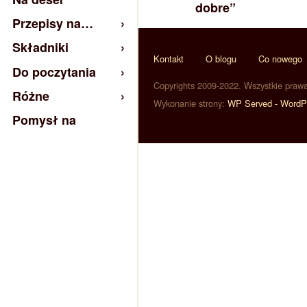
dobre”
Przepisy na…
Składniki
Kontakt
O blogu
Co nowego
Do poczytania
Copyrights 2009-2022. Wszystkie praw
Różne
Wykonanie strony:
WP Served - WordP
Pomysł na