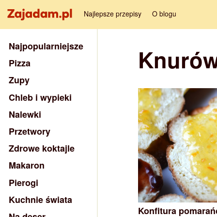
Najlepsze przepisy
O blogu
Najpopularniejsze
Knuró
Pizza
Zupy
Chleb i wypieki
Nalewki
Przetwory
Zdrowe koktajle
Makaron
Pierogi
Kuchnie świata
Konfitura pomarań
Na deser