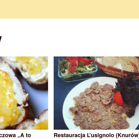
w
czowa „A to
Restauracja L’usignolo (Knurów