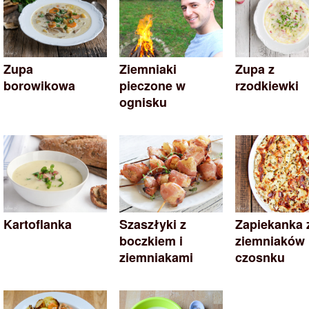
Zupa
Ziemniaki
Zupa z
borowikowa
pieczone w
rzodkiewki
ognisku
Kartoflanka
Szaszłyki z
Zapiekanka 
boczkiem i
ziemniaków 
ziemniakami
czosnku