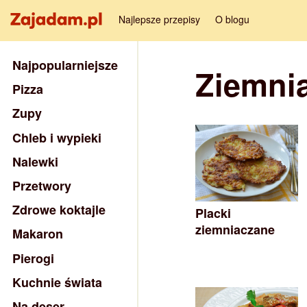
Najlepsze przepisy
O blogu
Najpopularniejsze
Ziemni
Pizza
Zupy
Chleb i wypieki
Nalewki
Przetwory
Zdrowe koktajle
Placki
ziemniaczane
Makaron
Pierogi
Kuchnie świata
Na deser