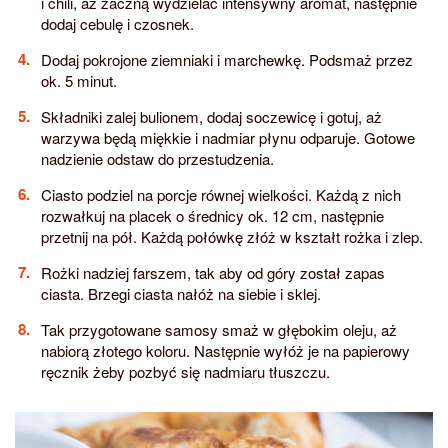
i chili, aż zaczną wydzielać intensywny aromat, następnie
dodaj cebulę i czosnek.
Dodaj pokrojone ziemniaki i marchewkę. Podsmaż przez
ok. 5 minut.
Składniki zalej bulionem, dodaj soczewicę i gotuj, aż
warzywa będą miękkie i nadmiar płynu odparuje. Gotowe
nadzienie odstaw do przestudzenia.
Ciasto podziel na porcje równej wielkości. Każdą z nich
rozwałkuj na placek o średnicy ok. 12 cm, następnie
przetnij na pół. Każdą połówkę złóż w kształt rożka i zlep.
Rożki nadziej farszem, tak aby od góry został zapas
ciasta. Brzegi ciasta nałóż na siebie i sklej.
Tak przygotowane samosy smaż w głębokim oleju, aż
nabiorą złotego koloru. Następnie wyłóż je na papierowy
ręcznik żeby pozbyć się nadmiaru tłuszczu.