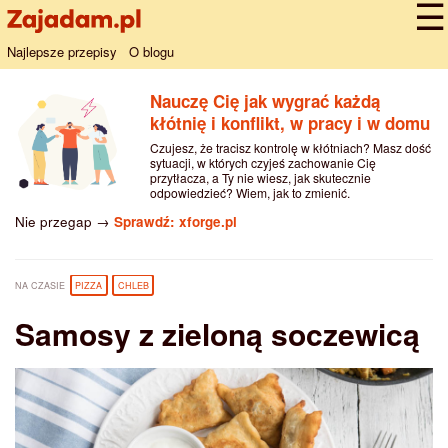
Najlepsze przepisy
O blogu
Nauczę Cię jak wygrać każdą
kłótnię i konflikt, w pracy i w domu
Czujesz, że tracisz kontrolę w kłótniach? Masz dość
sytuacji, w których czyjeś zachowanie Cię
przytłacza, a Ty nie wiesz, jak skutecznie
odpowiedzieć? Wiem, jak to zmienić.
Nie przegap →
Sprawdź: xforge.pl
NA CZASIE
PIZZA
CHLEB
Samosy z zieloną soczewicą