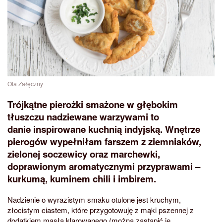
Ola Załęczny
Trójkątne pierożki smażone w głębokim
tłuszczu nadziewane warzywami to
danie inspirowane kuchnią indyjską. Wnętrze
pierogów wypełniłam farszem z ziemniaków,
zielonej soczewicy oraz marchewki,
doprawionym aromatycznymi przyprawami –
kurkumą, kuminem chili i imbirem.
Nadzienie o wyrazistym smaku otulone jest kruchym,
złocistym ciastem, które przygotowuję z mąki pszennej z
dodatkiem masła klarowanego (można zastąpić je