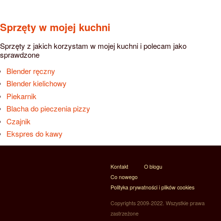
Sprzęty w mojej kuchni
Sprzęty z jakich korzystam w mojej kuchni i polecam jako
sprawdzone
Blender ręczny
Blender kielichowy
Piekarnik
Blacha do pieczenia pizzy
Czajnik
Ekspres do kawy
Kontakt
O blogu
Co nowego
Polityka prywatności i plików cookies
Copyrights 2009-2022. Wszystkie prawa
zastrzeżone