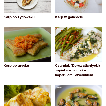
Karp po żydowsku
Karp w galarecie
Karp po grecku
Czarniak (Dorsz atlantycki)
zapiekany w maśle z
koperkiem i czosnkiem