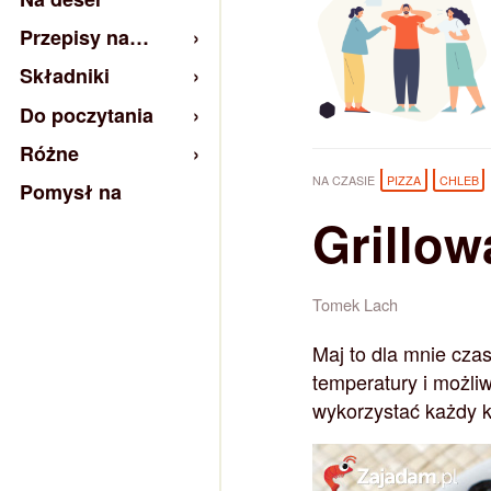
Przepisy na…
Składniki
Do poczytania
Różne
NA CZASIE
PIZZA
CHLEB
Pomysł na
Grillow
Tomek Lach
Maj to dla mnie cza
temperatury i możli
wykorzystać każdy k