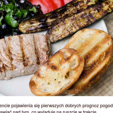
encie pojawienia się pierwszych dobrych prognoz pogod
awiać nad tym, co wyląduje na ruszcie w trakcie