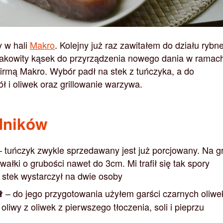
y w hali
Makro
. Kolejny już raz zawitałem do działu rybn
makowity kąsek do przyrządzenia nowego dania w ramac
firmą Makro. Wybór padł na stek z tuńczyka, a do
ół i oliwek oraz grillowanie warzywa.
dników
 tuńczyk zwykle sprzedawany jest już porcjowany. Na gri
ałki o grubości nawet do 3cm. Mi trafił się tak spory
 stek wystarczył na dwie osoby
– do jego przygotowania użyłem garści czarnych oliwe
ł
i, oliwy z oliwek z pierwszego tłoczenia, soli i pieprzu