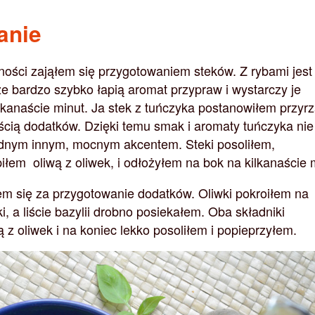
anie
jności zająłem się przygotowaniem steków. Z rybami jest
że bardzo szybko łapią aromat przypraw i wystarczy je
kanaście minut. Ja stek z tuńczyka postanowiłem przyrz
ością dodatków. Dzięki temu smak i aromaty tuńczyka nie
adnym innym, mocnym akcentem. Steki posoliłem,
iłem oliwą z oliwek, i odłożyłem na bok na kilkanaście 
em się za przygotowanie dodatków. Oliwki pokroiłem na
i, a liście bazylii drobno posiekałem. Oba składniki
z oliwek i na koniec lekko posoliłem i popieprzyłem.