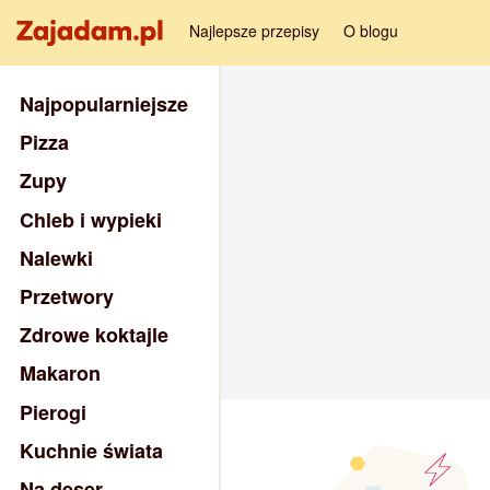
Najlepsze przepisy
O blogu
Najpopularniejsze
Pizza
Zupy
Chleb i wypieki
Nalewki
Przetwory
Zdrowe koktajle
Makaron
Pierogi
Kuchnie świata
Na deser