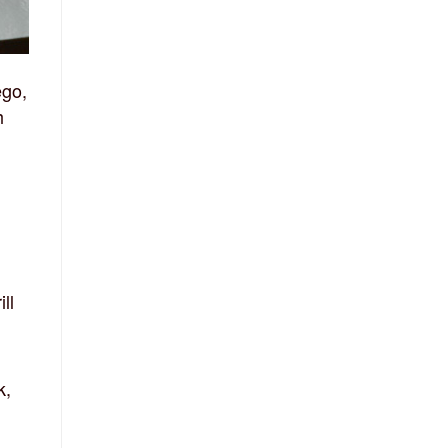
ego,
h
ll
k,