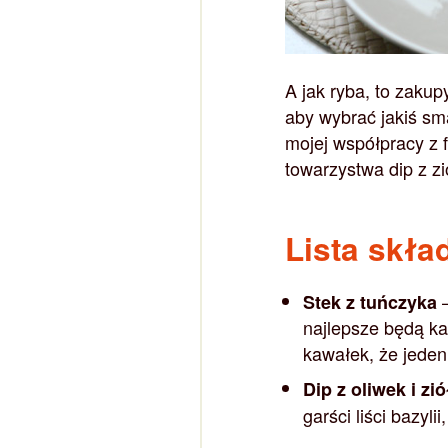
A jak ryba, to zakup
aby wybrać jakiś s
mojej współpracy z 
towarzystwa dip z zi
Lista skła
–
Stek z tuńczyka
najlepsze będą kaw
kawałek, że jeden
Dip z oliwek i zió
garści liści bazyli