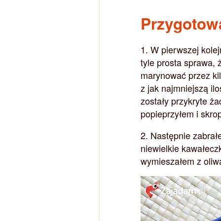
Przygotow
1. W pierwszej kole
tyle prosta sprawa, 
marynować przez kil
z jak najmniejszą il
zostały przykryte ż
popieprzyłem i skrop
2. Następnie zabrał
niewielkie kawałeczk
wymieszałem z oliwą 