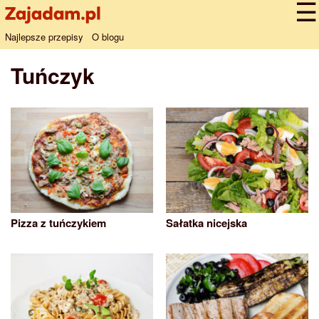
Najlepsze przepisy
O blogu
Tuńczyk
Pizza z tuńczykiem
Sałatka nicejska