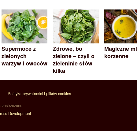
Supermoce z
Zdrowe, bo
Magiczne m
zielonych
zielone – czyli o
korzenne
warzyw i owoców
zieleninie słów
kilka
Polityka prywatności i plików cookies
a zastrzeżone
ress Development