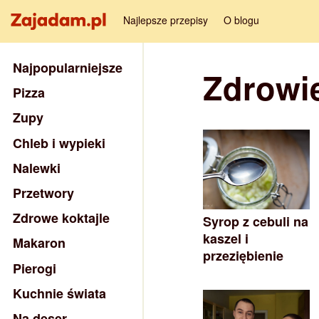
Najlepsze przepisy
O blogu
Najpopularniejsze
Zdrowi
Pizza
Zupy
Chleb i wypieki
Nalewki
Przetwory
Zdrowe koktajle
Syrop z cebuli na
kaszel i
Makaron
przeziębienie
Pierogi
Kuchnie świata
Na deser