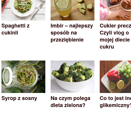
Spaghetti z
Imbir – najlepszy
Cukier precz
cukinii
sposób na
Czyli vlog o
przeziębienie
mojej diecie
cukru
Syrop z sosny
Na czym polega
Co to jest i
dieta zielona?
glikemiczny