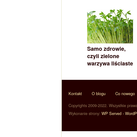
Samo zdrowie,
czyli zielone
warzywa liściaste
Kontakt
O blogu
Co nowego
Copyrights 2009-2022. Wszystkie praw
Wykonanie strony:
WP Served - WordP