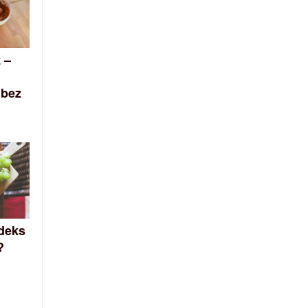
 –
 bez
ndeks
?