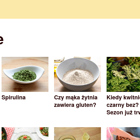
e
Spirulina
Czy mąka żytnia
Kiedy kwitni
zawiera gluten?
czarny bez?
Sezon już t