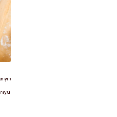
samym
zmysł