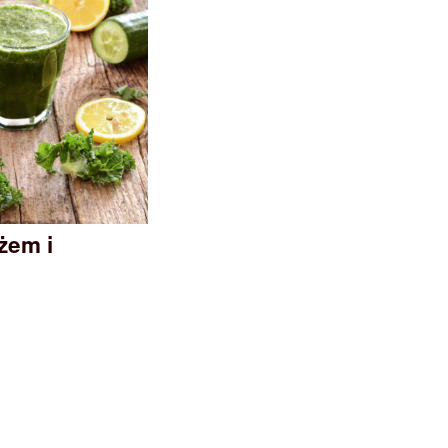
żem i