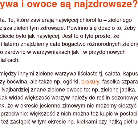
zywa i owoce są najzdrowsze?
a. Te, które zawierają najwięcej chlorofilu – zielonego
ejsza zieleń tym zdrowsze. Powinno się dbać o to, żeby
diecie było jak najwięcej. Jest to o tyle proste, że
 i latem) znajdziemy całe bogactwo różnorodnych zielon
 to zarówno w warzywniakach jak i w przydomowych
iałkach.
między innymi zielone warzywa liściaste tj. sałata, kapus
zy boćwina, ale także np. ogórki,
brokuły
, fasolka szpa
 Najbardziej znane zielone owoce to: np. zielone jabłka,
Jak widać większość warzyw należy do roślin sezonowy
ak, że w okresie jesienno-zimowym nie możemy cieszyć 
przeciwnie: większość z nich można też kupić w postaci
eż zastąpić w tym okresie np. kiełkami czy natką pietru