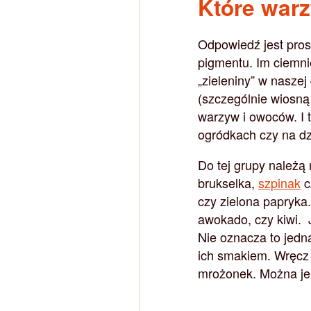
Które war
Odpowiedź jest prost
pigmentu. Im ciemni
„zieleniny” w naszej 
(szczególnie wiosną
warzyw i owoców. I
ogródkach czy na dz
Do tej grupy należą 
brukselka,
szpinak
c
czy zielona papryka.
awokado, czy kiwi. 
Nie oznacza to jedn
ich smakiem. Wręcz 
mrożonek. Można je t