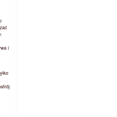
o
dzać
.
ywa i
ylko
strój