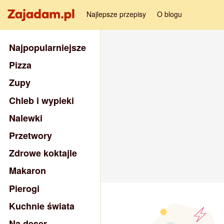
Najlepsze przepisy
O blogu
Najpopularniejsze
Pizza
Zupy
Chleb i wypieki
Nalewki
Przetwory
Zdrowe koktajle
Makaron
Pierogi
Kuchnie świata
Na deser