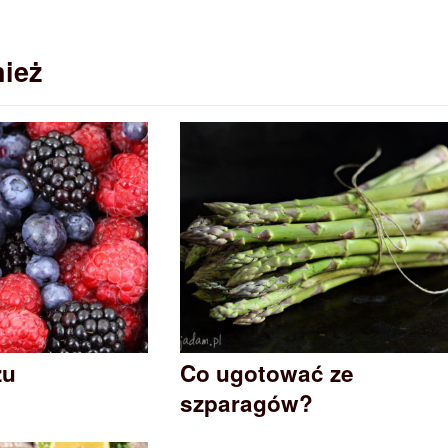
ież
zu
Co ugotować ze
szparagów?