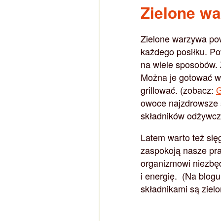
Zielone w
Zielone warzywa po
każdego posiłku. Po
na wiele sposobów. 
Można je gotować w 
grillować. (zobacz:
G
owoce najzdrowsze 
składników odżywcz
Latem warto też się
zaspokoją nasze pra
organizmowi niezbę
i energię. (Na blogu
składnikami są ziel