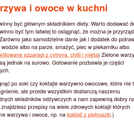
arzywa i owoce w kuchni
winny być głównym składnikiem diety. Warto dodawać d
winno być tym łatwiej to osiągnąć, że można je przyrzą
Zarówno jako samodzielne danie jak i dodatek do potraw
wodzie albo na parze, smażyć, piec w piekarniku albo
rillowane szparagi z cytryną, chilli i miętą
) Zielone warz
są jednak na surowo. Gotowanie pozbawia je części
ych.
gnąć po soki czy koktajle warzywno-owocowe, które nie t
gnienie, ale przede wszystkim dostarczą naszemu
dnych składników odżywczych a nam zapewnią dobry na
 znajdziesz przepisy na wiele zdrowych koktajli których
one warzywa i owoce, np. na
koktajl z pietruszki
.)