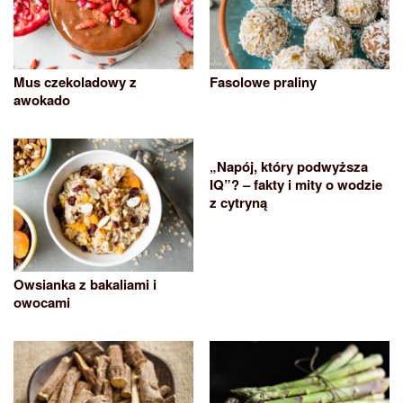
Mus czekoladowy z
Fasolowe praliny
awokado
„Napój, który podwyższa
IQ”? – fakty i mity o wodzie
z cytryną
Owsianka z bakaliami i
owocami