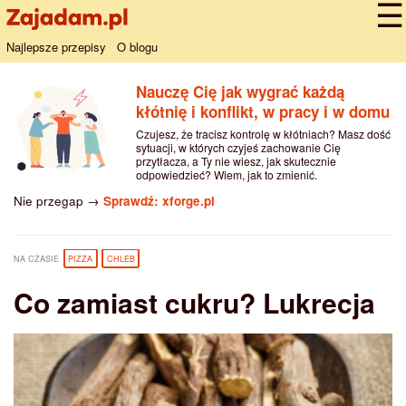
Najlepsze przepisy
O blogu
Nauczę Cię jak wygrać każdą
kłótnię i konflikt, w pracy i w domu
Czujesz, że tracisz kontrolę w kłótniach? Masz dość
sytuacji, w których czyjeś zachowanie Cię
przytłacza, a Ty nie wiesz, jak skutecznie
odpowiedzieć? Wiem, jak to zmienić.
Nie przegap →
Sprawdź: xforge.pl
NA CZASIE
PIZZA
CHLEB
Co zamiast cukru? Lukrecja