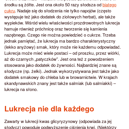
środku są żółte. Jest ona około 50 razy słodsza od
białego
cukru
. Nadaje się do słodzenia nie tylko napojów (często
występuje też jako dodatek do ziołowych herbat), ale także
wypieków. Wśród wielu właściwości prozdrowotnych lukrecja
hamuje również próchnicę oraz tworzenie się kamienia
nazębnego. Czego nie można powiedzieć o cukrze. Trzeba
jednak pamiętać, że lukrecja ma bardzo charakterystyczny
(lekko anyżowy) smak, który może nie każdemu odpowiadać.
Lukrecja może mieć wiele postaci – od proszku, przez wiórki,
aż do czarnych „patyczków”. Jest ona też z powodzeniem
stosowana jako dodatek do żywności. Najbardziej znane są
słodycze (np. żelki). Jednak wykorzystywana jest także jako
dodatek smakowy do chleba lub w browarnictwie. W krajach
skandynawskich znany jest także salmiak (lub salmiakki) –
lukrecja na słono.
Lukrecja nie dla każdego
Zawarty w lukrecji kwas glicyryzynowy (odpowiada za jej
słodycz) powoduje podwyższenie ciśnienia krwi. (Niektórzy