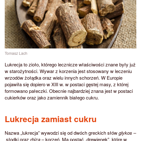
Tomasz Lach
Lukrecja to zioło, którego lecznicze właściwości znane były już
w starożytności. Wywar z korzenia jest stosowany w leczeniu
wrzodów żołądka oraz wielu innych schorzeń. W Europie
pojawiła się dopiero w XIII w. w postaci gęstej masy, z której
formowano pałeczki. Obecnie najbardziej znana jest w postaci
cukierków oraz jako zamiennik białego cukru.
Lukrecja zamiast cukru
Nazwa „lukrecja” wywodzi się od dwóch greckich słów
glykos –
słodki oraz
rhiza
– korzeń. Ma postać „drewienek”, które w