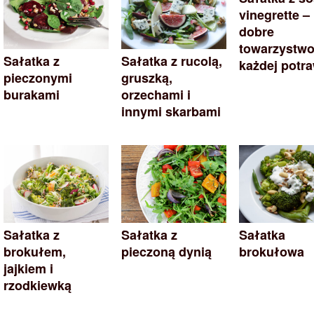
vinegrette –
dobre
towarzystwo
Sałatka z
Sałatka z rucolą,
każdej potr
pieczonymi
gruszką,
burakami
orzechami i
innymi skarbami
Sałatka z
Sałatka z
Sałatka
brokułem,
pieczoną dynią
brokułowa
jajkiem i
rzodkiewką