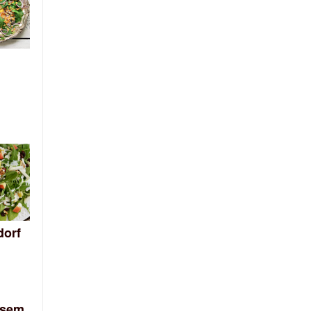
dorf
osem