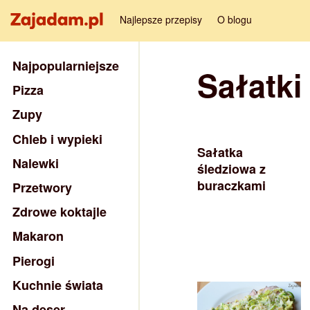
Najlepsze przepisy
O blogu
Najpopularniejsze
Sałatki
Pizza
Zupy
Chleb i wypieki
Sałatka
Nalewki
śledziowa z
buraczkami
Przetwory
Zdrowe koktajle
Makaron
Pierogi
Kuchnie świata
Na deser