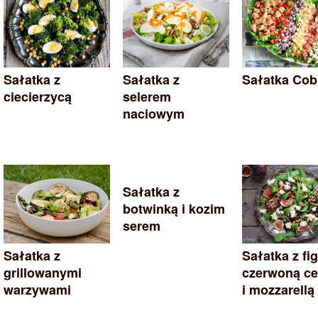
Sałatka z
Sałatka z
Sałatka Co
ciecierzycą
selerem
naciowym
Sałatka z
botwinką i kozim
serem
Sałatka z
Sałatka z fi
grillowanymi
czerwoną ce
warzywami
i mozzarellą