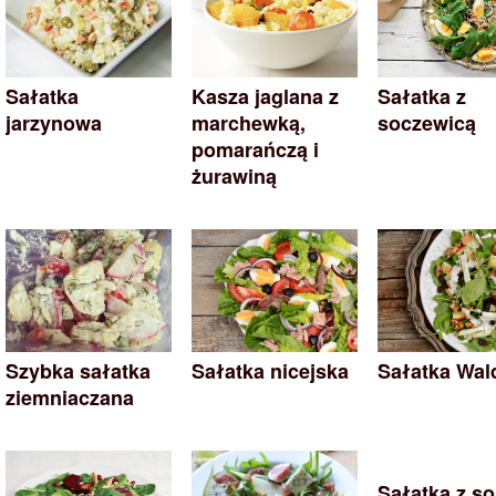
Sałatka
Kasza jaglana z
Sałatka z
jarzynowa
marchewką,
soczewicą
pomarańczą i
żurawiną
Szybka sałatka
Sałatka nicejska
Sałatka Wal
ziemniaczana
Sałatka z s