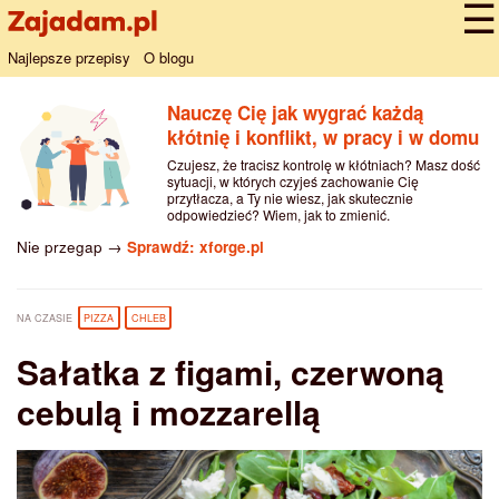
Najlepsze przepisy
O blogu
Nauczę Cię jak wygrać każdą
kłótnię i konflikt, w pracy i w domu
Czujesz, że tracisz kontrolę w kłótniach? Masz dość
sytuacji, w których czyjeś zachowanie Cię
przytłacza, a Ty nie wiesz, jak skutecznie
odpowiedzieć? Wiem, jak to zmienić.
Nie przegap →
Sprawdź: xforge.pl
NA CZASIE
PIZZA
CHLEB
Sałatka z figami, czerwoną
cebulą i mozzarellą