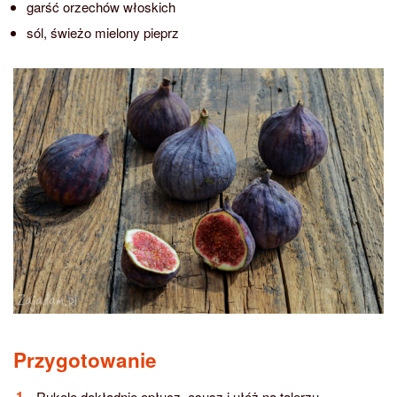
garść orzechów włoskich
sól, świeżo mielony pieprz
Przygotowanie
Rukolę dokładnie opłucz, osusz i ułóż na talerzu.