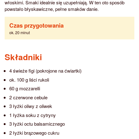
włoskimi. Smaki idealnie się uzupełniają. W ten oto sposób
powstało błyskawiczne, pełne smaków danie.
Czas przygotowania
ok. 20 minut
Składniki
4 świeże figi (pokrojone na ćwiartki)
ok. 100 g liści rukoli
60 g mozzarelli
2 czerwone cebule
3 łyżki oliwy z oliwek
1 łyżka soku z cytryny
3 łyżki octu balsamicznego
2 łyżki brązowego cukru