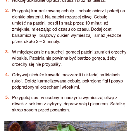
Przygotuj karmelizowaną cebulę – cebulę obierz i pokrój na
cienkie plasterki. Na patelni rozgrzej oliwę. Cebulę
umieść na patelni, posól i smaż przez 10 minut, aż
zmięknie, mieszając od czasu do czasu. Dodaj ocet
balsamiczny i brązowy cukier, wymieszaj i smaż jeszcze
przez około 2 – 3 minuty.
W międzyczasie na suchej, gorącej patelni zrumień orzechy
włoskie. Patelnia nie powinna być bardzo gorąca, żeby
orzechy się nie przypaliły.
Odrywaj nieduże kawałki mozzarelli i układaj na liściach
rukoli. Dołóż karmelizowaną cebulę, pokrojone figi i posyp
podprażonymi orzechami włoskimi.
Przygotuj sos- w osobnym naczyniu wymieszaj oliwę z
oliwek z sokiem z cytryny, dopraw solą i pieprzem. Sałatkę
skrop sosem przed podaniem.