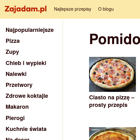
Najlepsze przepisy
O blogu
Najpopularniejsze
Pomido
Pizza
Zupy
Chleb i wypieki
Nalewki
Przetwory
Zdrowe koktajle
Ciasto na pizzę –
prosty przepis
Makaron
Pierogi
Kuchnie świata
Na deser