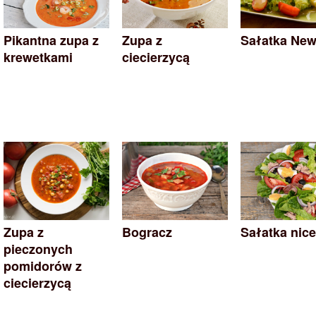
Pikantna zupa z
Zupa z
Sałatka New
krewetkami
ciecierzycą
Zupa z
Bogracz
Sałatka nice
pieczonych
pomidorów z
ciecierzycą