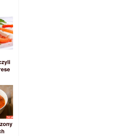
czyli
rese
szony
ch