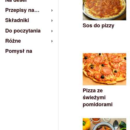
Przepisy na…
Składniki
Sos do pizzy
Do poczytania
Różne
Pomysł na
Pizza ze
świeżymi
pomidorami