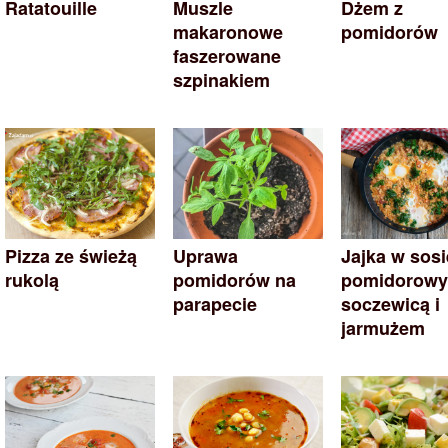
Ratatouille
Muszle
Dżem z
makaronowe
pomidorów
faszerowane
szpinakiem
Pizza ze świeżą
Uprawa
Jajka w sosi
rukolą
pomidorów na
pomidorowy
parapecie
soczewicą i
jarmużem