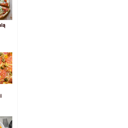
nią
i