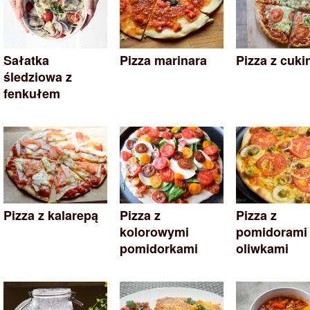
Sałatka
Pizza marinara
Pizza z cuki
śledziowa z
fenkułem
Pizza z kalarepą
Pizza z
Pizza z
kolorowymi
pomidorami 
pomidorkami
oliwkami