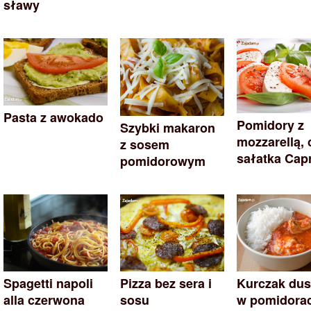
sławy
Pasta z awokado
Pomidory z
Szybki makaron
mozzarellą, 
z sosem
sałatka Cap
pomidorowym
Spagetti napoli
Pizza bez sera i
Kurczak du
alla czerwona
sosu
w pomidora