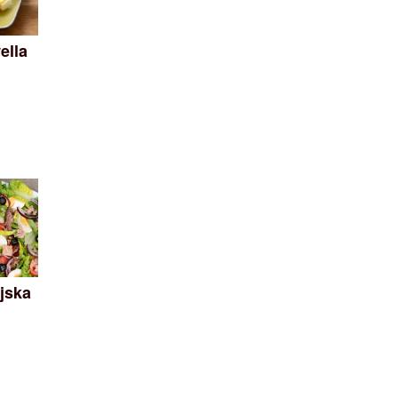
ella
jska