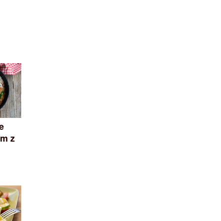
e
m z