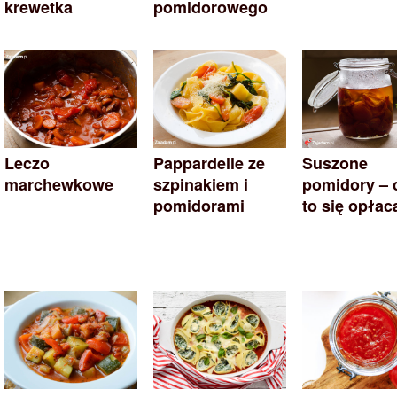
krewetka
pomidorowego
Leczo
Pappardelle ze
Suszone
marchewkowe
szpinakiem i
pomidory – 
pomidorami
to się opłac