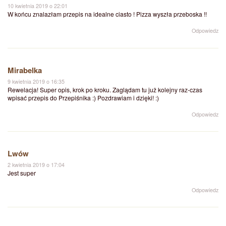
10 kwietnia 2019 o 22:01
W końcu znalazłam przepis na idealne ciasto ! Pizza wyszła przeboska !!
Odpowiedz
Mirabelka
9 kwietnia 2019 o 16:35
Rewelacja! Super opis, krok po kroku. Zaglądam tu już kolejny raz-czas
wpisać przepis do Przepiśnika :) Pozdrawiam i dzięki! :)
Odpowiedz
Lwów
2 kwietnia 2019 o 17:04
Jest super
Odpowiedz