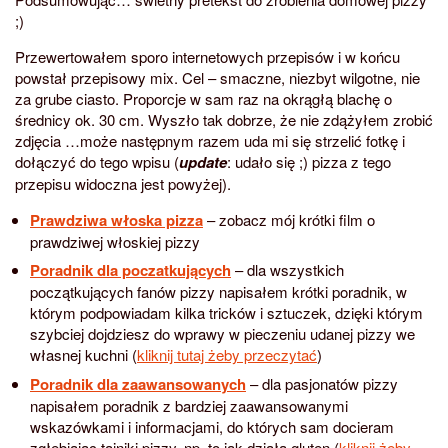
;)
Przewertowałem sporo internetowych przepisów i w końcu
powstał przepisowy mix. Cel – smaczne, niezbyt wilgotne, nie
za grube ciasto. Proporcje w sam raz na okrągłą blachę o
średnicy ok. 30 cm. Wyszło tak dobrze, że nie zdążyłem zrobić
zdjęcia …może następnym razem uda mi się strzelić fotkę i
dołączyć do tego wpisu (
update
: udało się ;) pizza z tego
przepisu widoczna jest powyżej).
Prawdziwa włoska pizza
– zobacz mój krótki film o
prawdziwej włoskiej pizzy
Poradnik dla poczatkujących
– dla wszystkich
początkujących fanów pizzy napisałem krótki poradnik, w
którym podpowiadam kilka tricków i sztuczek, dzięki którym
szybciej dojdziesz do wprawy w pieczeniu udanej pizzy we
własnej kuchni (
kliknij tutaj żeby przeczytać
)
Poradnik dla zaawansowanych
– dla pasjonatów pizzy
napisałem poradnik z bardziej zaawansowanymi
wskazówkami i informacjami, do których sam docieram
zgłębiając tajniki pizzy, np. to jak działa gluten (
kliknij żeby