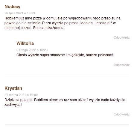
Nudesy
26 lipca 2021 o 18:39
Robiłem już inne pizze w domu, ale po wyprobowaniu tego przepisu na
pewno go nie zmienie! Pizza wyszła po prostu idealna. Lepsza niż w
niejednej pizzeri. Polecam każdemu.
Odpowiedz
Wiktoria
6 lutego 2022 o 18:23
Ciasto wyszło super smaczne i mięciutkie, bardzo polecam!
Odpowiedz
Krystian
21 marca 2021 o 19:00
Dzięki za przepis. Robilem pierwszy raz sam pizze i wyszlo cudo każdy sie
zachwycał
Odpowiedz