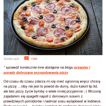
Tomek Lach
1398
* sprawdź koniecznie inne dostępne na blogu
przepisy i
porady dotyczące przygotowania pizzy
Od czasu do czasu zdarza mi się mieć ogromną wręcz chcicę
na pizzę …niby nie jest to powód do dumy, dużo kalorii itp itd,
ale bez pizzy życie byłoby o wiele mniej przyjemne ;-) Wczoraj
zajadałem się spagetti napoli z domowym sosem z
prawdziwych pomidorów i nadmiar sosu wylądował w lodówce.
Podsumowując… świetny pretekst do zrobienia domowej pizzy