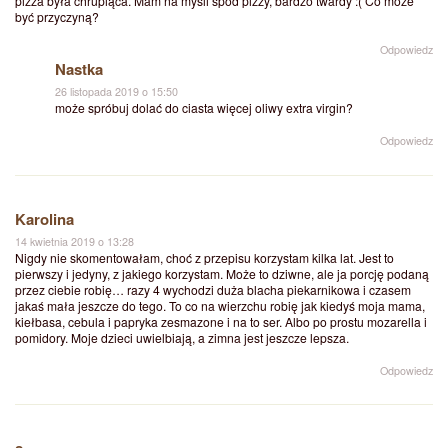
pizza była chrupiąca. Mam na myśli spód pizzy, bardzo twardy :( Co może
być przyczyną?
Odpowiedz
Nastka
26 listopada 2019 o 15:50
może spróbuj dolać do ciasta więcej oliwy extra virgin?
Odpowiedz
Karolina
14 kwietnia 2019 o 13:28
Nigdy nie skomentowałam, choć z przepisu korzystam kilka lat. Jest to
pierwszy i jedyny, z jakiego korzystam. Może to dziwne, ale ja porcję podaną
przez ciebie robię… razy 4 wychodzi duża blacha piekarnikowa i czasem
jakaś mała jeszcze do tego. To co na wierzchu robię jak kiedyś moja mama,
kiełbasa, cebula i papryka zesmazone i na to ser. Albo po prostu mozarella i
pomidory. Moje dzieci uwielbiają, a zimna jest jeszcze lepsza.
Odpowiedz