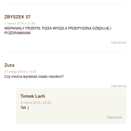
ZBYSZEK 57
1 marca 2019 o 21:26
WSPANIAŁY PRZEPIS. PIZZA WYSZŁA PRZEPYSZNA DZIĘKUJĘ I
POZDRAWIAAM
Odpowiedz
Zuza
27 lutego 2019 o 15:57
Czy można wyrabiać ciasto robotem?
Odpowiedz
Tomek Lach
3 marca 2019 o 22:23
Tak :)
Odpowiedz