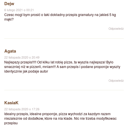
Dejw
6 lutego 2021 o 00:21
Czesc mogl bym prosić o taki dokładny przepis gramatury na jakieś 5 kg
mąki?
Odpowiedz
Agata
22 listopada 2020 o 20:49
Najlepszy przepis!!!!! Od kilku lat robię pizze, ta wyszła najlepsza! Było
smaczniej niż w pizzerii, mniam!!! A sam przepis i podane proporcje wyszły
identycznie jak podaje autor
Odpowiedz
KasiaK
22 listopada 2020 o 17:26
Idealny przepis, idealne proporcje, pizza wychodzi za kazdym razem
niezaleznie od dodatkow, ktore na nia klade. Nic nie trzeba modyfikowac
przepisu