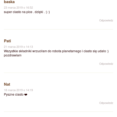
baska
23 marca 2019 o 16:52
super ciasto na pice . dzięki . :) :)
Odpowiedz
Pati
21 marca 2019 o 14:13
Wszystkie składniki wrzuciłam do robota planetarnego i ciasto się udało :)
pozdrawiam
Odpowiedz
Nat
18 marca 2019 o 14:19
Pyszne ciasto ❤️
Odpowiedz