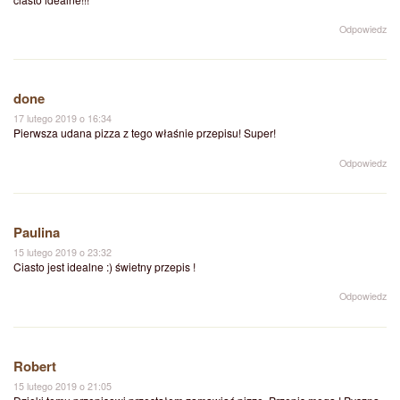
Odpowiedz
done
17 lutego 2019 o 16:34
Pierwsza udana pizza z tego właśnie przepisu! Super!
Odpowiedz
Paulina
15 lutego 2019 o 23:32
Ciasto jest idealne :) świetny przepis !
Odpowiedz
Robert
15 lutego 2019 o 21:05