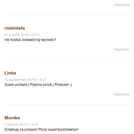
Odpowiedz
nieśmiała
31 grudnia 2019 o 00:19
nie trzeba zostawić by wyrosło?
Odpowiedz
Linka
12 października 2019 o 18:27
Super przepis;) Pyszna pizza;) Polecam ;)
Odpowiedz
Monika
7 sierpnia 2019 o 13:04
Dziękuję za przepis! Pizza super!pozdrawiam