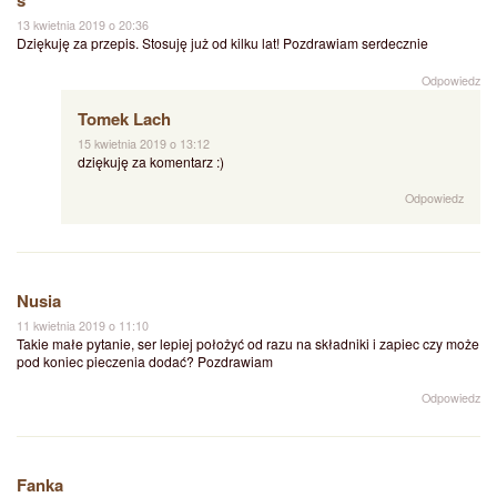
s
13 kwietnia 2019 o 20:36
Dziękuję za przepis. Stosuję już od kilku lat! Pozdrawiam serdecznie
Odpowiedz
Tomek Lach
15 kwietnia 2019 o 13:12
dziękuję za komentarz :)
Odpowiedz
Nusia
11 kwietnia 2019 o 11:10
Takie małe pytanie, ser lepiej położyć od razu na składniki i zapiec czy może
pod koniec pieczenia dodać? Pozdrawiam
Odpowiedz
Fanka