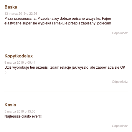
Baska
13 marca 2019 o 22:26
Pizza przesmaczna. Przepis łatwy dobrze opisane wszystko. Fajne
elastyczne super sie wypieka i smakuje.przepis zapisany .polecam
Odpowiedz
Kopytkodelux
9 marca 2019 o 09:44
Dziś wyprobuje ten przepis i zdam relacje jak wyszlo, ale zapowiada sie OK
:)
Odpowiedz
Kasia
5 marca 2019 o 15:05
Najlepsze ciasto ever!!!
Odpowiedz