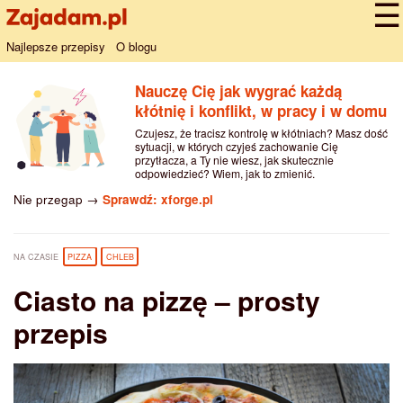
Najlepsze przepisy
O blogu
Nauczę Cię jak wygrać każdą
kłótnię i konflikt, w pracy i w domu
Czujesz, że tracisz kontrolę w kłótniach? Masz dość
sytuacji, w których czyjeś zachowanie Cię
przytłacza, a Ty nie wiesz, jak skutecznie
odpowiedzieć? Wiem, jak to zmienić.
Nie przegap →
Sprawdź: xforge.pl
NA CZASIE
PIZZA
CHLEB
Ciasto na pizzę – prosty
przepis