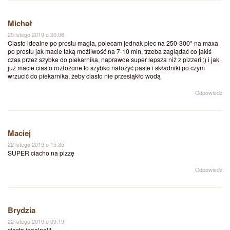
Michał
25 lutego 2019 o 20:06
Ciasto idealne po prostu magia, polecam jednak piec na 250-300° na maxa
po prostu jak macie taką możliwość na 7-10 min, trzeba zaglądać co jakiś
czas przez szybke do piekarnika, naprawde super lepsza niż z pizzeri ;) i jak
już macie ciasto rozłożone to szybko nałożyć paste i składniki po czym
wrzucić do piekarnika, żeby ciasto nie przesiąkło wodą
Odpowiedz
Maciej
22 lutego 2019 o 15:35
SUPER ciacho na pizzę
Odpowiedz
Brydzia
22 lutego 2019 o 09:19
ciasto idealne!!!