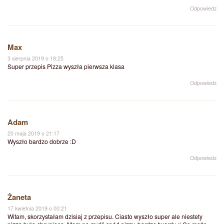
Odpowiedz
Max
3 sierpnia 2019 o 18:25
Super przepis Pizza wyszła pierwsza klasa
Odpowiedz
Adam
20 maja 2019 o 21:17
Wyszło bardzo dobrze :D
Odpowiedz
Żaneta
17 kwietnia 2019 o 00:21
Witam, skorzystałam dzisiaj z przepisu. Ciasto wyszło super ale niestety