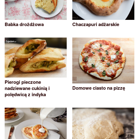
Babka drożdżowa
Chaczapuri adżarskie
Pierogi pieczone
Domowe ciasto na pizzę
nadziewane cukinią i
polędwicą z indyka