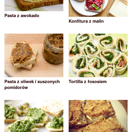
Pasta z awokado
Konfitura z malin
Pasta z oliwek i suszonych
Tortilla z łososiem
pomidorów