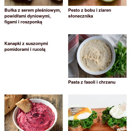
Bułka z serem pleśniowym,
Pesto z bobu i ziaren
powidłami dyniowymi,
słonecznika
figami i roszponką
Kanapki z suszonymi
pomidorami i rucolą
Pasta z fasoli i chrzanu