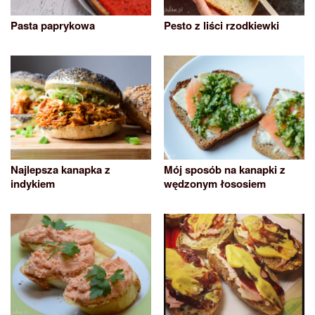
Pasta paprykowa
Pesto z liści rzodkiewki
Najlepsza kanapka z
Mój sposób na kanapki z
indykiem
wędzonym łososiem