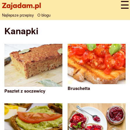
Najlepsze przepisy
O blogu
Kanapki
Bruschetta
Pasztet z soczewicy