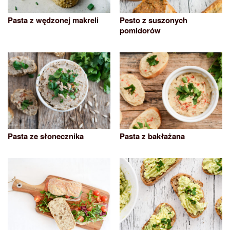
Pasta z wędzonej makreli
Pesto z suszonych
pomidorów
Pasta ze słonecznika
Pasta z bakłażana