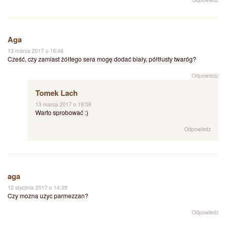
Aga
13 marca 2017 o 16:46
Cześć, czy zamiast żółtego sera mogę dodać biały, półtłusty twaróg?
Odpowiedz
Tomek Lach
13 marca 2017 o 19:58
Warto sprobować :)
Odpowiedz
aga
12 stycznia 2017 o 14:39
Czy mozna uzyc parmezzan?
Odpowiedz