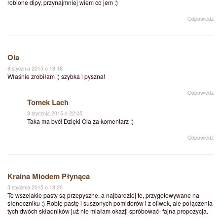
robione dipy, przynajmniej wiem co jem :)
Odpowiedz
Ola
8 stycznia 2015 o 18:16
Właśnie zrobiłam :) szybka i pyszna!
Odpowiedz
Tomek Lach
8 stycznia 2015 o 22:05
Taka ma być! Dzięki Ola za komentarz :)
Odpowiedz
Kraina Miodem Płynąca
3 stycznia 2015 o 18:20
Te wszelakie pasty są przepyszne, a najbardziej te, przygotowywane na
słoneczniku :) Robię pastę i suszonych pomidorów i z oliwek, ale połączenia
tych dwóch składników już nie miałam okazji spróbować- fajna propozycja.