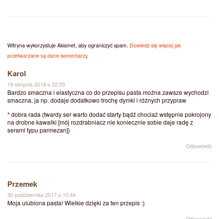
Witryna wykorzystuje Akismet, aby ograniczyć spam.
Dowiedz się więcej jak
przetwarzane są dane komentarzy
.
Karol
19 sierpnia 2018 o 22:53
Bardzo smaczna i elastyczna co do przepisu pasta można zawsze wychodzi
smaczna, ja np. dodaje dodatkowo trochę dymki i różnych przypraw
* dobra rada (twardy ser warto dodać starty bądź chociaż wstępnie pokrojony
na drobne kawałki [mój rozdrabniacz nie koniecznie sobie daje radę z
serami typu parmezan])
Odpowiedz
Przemek
30 października 2017 o 10:44
Moja ulubiona pasta! Wielkie dzięki za ten przepis :)
Odpowiedz