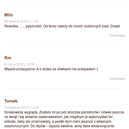
Milo
28 kwietnia 2016 o 11:05
Rewelka…….pyszności. Od teraz należy do moich ulubionych past. Dzięki
Odpowiedz
Rm
6 marca 2016 o 19:32
Wyszla przepyszna! A o dziwo za oliwkami nie przepadam :)
Odpowiedz
Tomek
13 kwietnia 2015 o 14:58
Smakowicie wygląda. Zostało mi po pół słoiczka pomidorów i oliwek jeszcze
ze świąt i się właśnie zastanawiałem, jak mógłbym je wykorzystać bo
szkoda, żeby sie zmarnowały; a pestki dyni mam jeszcze z własnych,
zeszłorocznych. Do dipów – będzie świetne, wolę takie własnoręcznie