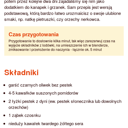
potem przez kolejne dwa dni zajadaliśmy się nim jako
dodatkiem do kanapek i grzanek. Sam przepis jest wersją
podstawową, którą bardzo łatwo urozmaicisz o swoje ulubione
smaki, np. natkę pietruszki, czy orzechy nerkowca.
Czas przygotowania
Przygotowanie to dosłownie kilka minut, tak więc zarezerwuj czas na
wyjęcie składników z lodówki, na umieszczenie ich w blenderze,
zmiksowanie i przełożenie do naczynia - łącznie ok. 5 minut
Składniki
garść czarnych oliwek bez pestek
4-5 kawałków suszonych pomidorów
2 łyżki pestek z dyni (ew. pestek słonecznika lub dowolnych
orzechów)
1 ząbek czosnku
nieduży kawałek twardego żółtego sera