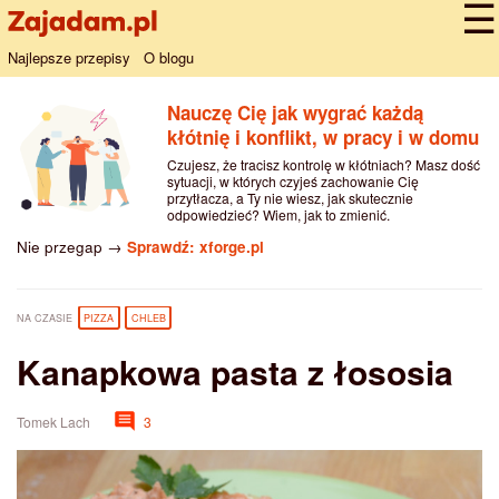
Najlepsze przepisy
O blogu
Nauczę Cię jak wygrać każdą
kłótnię i konflikt, w pracy i w domu
Czujesz, że tracisz kontrolę w kłótniach? Masz dość
sytuacji, w których czyjeś zachowanie Cię
przytłacza, a Ty nie wiesz, jak skutecznie
odpowiedzieć? Wiem, jak to zmienić.
Nie przegap →
Sprawdź: xforge.pl
NA CZASIE
PIZZA
CHLEB
Kanapkowa pasta z łososia
Tomek Lach
3