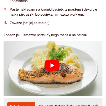
konsystencji.
Pastę nakładam na kromki bagietki z masłem i dekoruję
natką pietruszki lub posiekanym szczypiorkiem.
Zawsze jest jej za mało ;)
Zobacz jak usmażyć perfekcyjnego łososia na patelni:
Nie przegap nowych filmów, zasubskrybuj mój