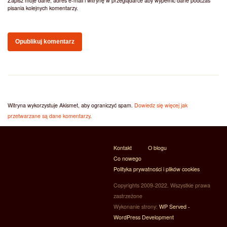
Zapisz moje dane, adres e-mail i witrynę w przeglądarce aby wypełnić dane podczas
pisania kolejnych komentarzy.
Witryna wykorzystuje Akismet, aby ograniczyć spam.
Dowiedz się więcej jak
przetwarzane są dane komentarzy
.
Kontakt
O blogu
Co nowego
Polityka prywatności i plików cookies
Copyrights 2009-2022. Wszystkie prawa
zastrzeżone
Wykonanie strony:
WP Served -
WordPress Development