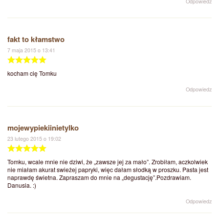
Odpowiedz
fakt to kłamstwo
7 maja 2015 o 13:41
kocham cię Tomku
Odpowiedz
mojewypiekiinietylko
23 lutego 2015 o 19:02
Tomku, wcale mnie nie dziwi, że „zawsze jej za mało”. Zrobiłam, aczkolwiek
nie miałam akurat swieżej papryki, więc dałam słodką w proszku. Pasta jest
naprawdę świetna. Zapraszam do mnie na „degustację”.Pozdrawiam.
Danusia. :)
Odpowiedz