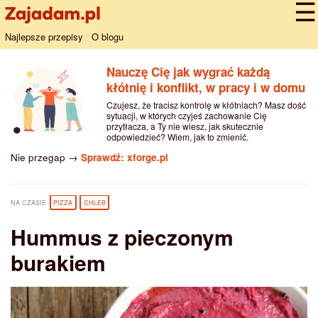
Najlepsze przepisy
O blogu
Nauczę Cię jak wygrać każdą
kłótnię i konflikt, w pracy i w domu
Czujesz, że tracisz kontrolę w kłótniach? Masz dość
sytuacji, w których czyjeś zachowanie Cię
przytłacza, a Ty nie wiesz, jak skutecznie
odpowiedzieć? Wiem, jak to zmienić.
Nie przegap →
Sprawdź: xforge.pl
NA CZASIE
PIZZA
CHLEB
Hummus z pieczonym
burakiem