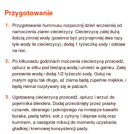
Przygotowanie
Przygotowanie hummusu rozpocznij dzień wcześniej od
namoczenia ziaren ciecierzycy. Ciecierzycę zalej dużą
ilością zimnej wody (powinno być przynajmniej dwa razy
tyle wody ile ciecierzycy), dodaj 1 łyżeczkę sody i odstaw
na noc.
Po kilkunastu godzinach moczenia ciecierzycę przecedź,
opłucz w sitku pod bieżącą wodą i umieść w garnku. Zalej
ponownie wodą i dodaj 1/2 łyżeczki sody. Gotuj na
małym ogniu tak długo, aż ziarna będą zupełnie miękkie, i
będą niemal rozpływały się w palcach.
Ugotowaną ciecierzycę przecedź, opłucz i wrzuć do
pojemnika blendera. Dodaj przeciśnięty przez praskę
czosnek, obranego i pokrojonego na mniejsze kawałki
buraka, pastę tahini, sok z cytryny i dopraw solą oraz
kuminem, a następnie miksuj do momentu uzyskania
gładkiej i kremowej konsystencji pasty.