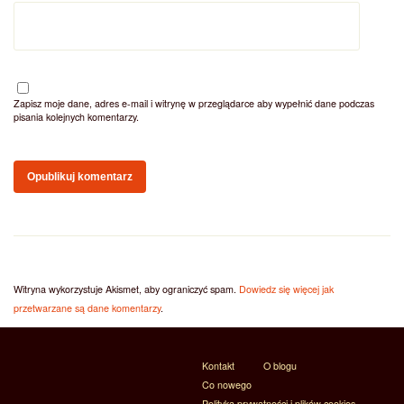
Zapisz moje dane, adres e-mail i witrynę w przeglądarce aby wypełnić dane podczas
pisania kolejnych komentarzy.
Witryna wykorzystuje Akismet, aby ograniczyć spam.
Dowiedz się więcej jak
przetwarzane są dane komentarzy
.
Kontakt
O blogu
Co nowego
Polityka prywatności i plików cookies