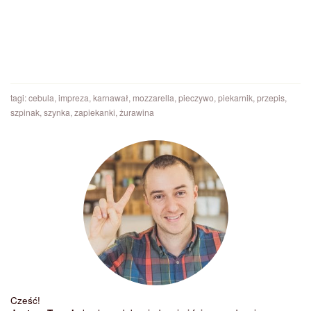
tagi:
cebula
,
impreza
,
karnawał
,
mozzarella
,
pieczywo
,
piekarnik
,
przepis
,
szpinak
,
szynka
,
zapiekanki
,
żurawina
Cześć!