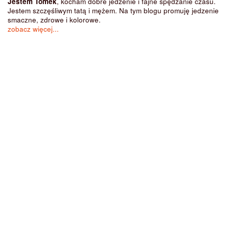
Jestem Tomek
, kocham dobre jedzenie i fajne spędzanie czasu.
Jestem szczęśliwym tatą i mężem. Na tym blogu promuję jedzenie
smaczne, zdrowe i kolorowe.
zobacz więcej...