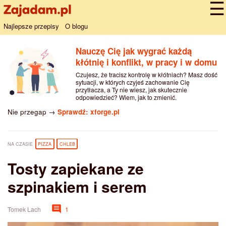
Najlepsze przepisy
O blogu
Nauczę Cię jak wygrać każdą
kłótnię i konflikt, w pracy i w domu
Czujesz, że tracisz kontrolę w kłótniach? Masz dość
sytuacji, w których czyjeś zachowanie Cię
przytłacza, a Ty nie wiesz, jak skutecznie
odpowiedzieć? Wiem, jak to zmienić.
Nie przegap →
Sprawdź: xforge.pl
NA CZASIE
PIZZA
CHLEB
Tosty zapiekane ze
szpinakiem i serem
Tomek Lach
1