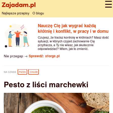
Najlepsze przepisy
O blogu
Nauczę Cię jak wygrać każdą
kłótnię i konflikt, w pracy i w domu
Czujesz, że tracisz kontrolę w kłótniach? Masz dość
sytuacji, w których czyjeś zachowanie Cię
przytłacza, a Ty nie wiesz, jak skutecznie
odpowiedzieć? Wiem, jak to zmienić.
Nie przegap →
Sprawdź: xforge.pl
NA CZASIE
PIZZA
CHLEB
Pesto z liści marchewki