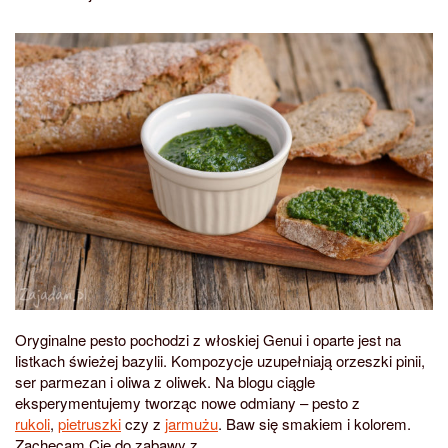
Oryginalne pesto pochodzi z włoskiej Genui i oparte jest na
listkach świeżej bazylii. Kompozycje uzupełniają orzeszki pinii,
ser parmezan i oliwa z oliwek. Na blogu ciągle
eksperymentujemy tworząc nowe odmiany – pesto z
rukoli
,
pietruszki
czy z
jarmużu
. Baw się smakiem i kolorem.
Zachęcam Cię do zabawy z