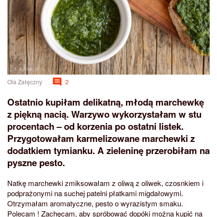
Ola Załęczny
2
Ostatnio kupiłam delikatną, młodą marchewkę
z piękną nacią. Warzywo wykorzystałam w stu
procentach – od korzenia po ostatni listek.
Przygotowałam karmelizowane marchewki z
dodatkiem tymianku. A zieleninę przerobiłam na
pyszne pesto.
Natkę marchewki zmiksowałam z oliwą z oliwek, czosnkiem i
podprażonymi na suchej patelni płatkami migdałowymi.
Otrzymałam aromatyczne, pesto o wyrazistym smaku.
Polecam ! Zachęcam, aby spróbować dopóki można kupić na