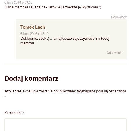
6 lipca 2016 o 09:33
Liście marchwi są jadalne? Szok! A ja zawsze je wyrzucam :(
Odpowiedz
Tomek Lach
6 lipca 2016 o 13:10
Dokłądnie, szok ;) …a najlepsze są oczywiście z młodej
marchwi
Odpowiedz
Dodaj komentarz
Twój adres e-mail nie zostanie opublikowany.
Wymagane pola są oznaczone
*
Komentarz
*