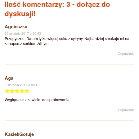
Ilość komentarzy: 3
- dołącz do
dyskusji!
Agnieszka
30 grudnia 2017 o 20:43
Przepyszne. Dałam tylko więcej soku z cytryny. Najbardziej smakuje mi na
kanapce z serkiem żółtym
Odpowiedz
Aga
3 sierpnia 2017 o 00:49
Wygląda smakowicie, do spróbowania
Odpowiedz
KasiekGotuje