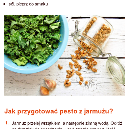
sól, pieprz do smaku
Jak przygotować pesto z jarmużu?
Jarmuż przelej wrzątkiem, a następnie zimną wodą. Odłóż
na durszlak do odcedzenia. Usuń twarde nerwy z liści i