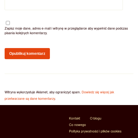
Zapisz moje dane, adres e-mail i witrynę w przeglądarce aby wypełnić dane podczas
pisania kolejnych komentarzy.
Witryna wykorzystuje Akismet, aby ograniczyć spam.
Dowiedz się więcej jak
przetwarzane są dane komentarzy
.
Kontakt
O blogu
Co nowego
Polityka prywatności i plików cookies