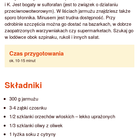
i K. Jest bogaty w sulforafan (jest to związek o działaniu
przeciwnowotworowym). W liściach jarmużu znajdziesz także
sporo błonnika. Minusem jest trudna dostępność. Przy
odrobinie szczęścia można go dostać na bazarkach, w dobrze
zaopatrzonych warzywniakach czy supermarketach. Szukaj go
w lodówce obok szpinaku, rukoli i innych sałat.
Czas przygotowania
ok. 10-15 minut
Składniki
300 g jarmużu
3-4 ząbki czosnku
1/2 szklanki orzechów włoskich – lekko uprażonych
1/3 szklanki oliwy z oliwek
1 łyżka soku z cytryny