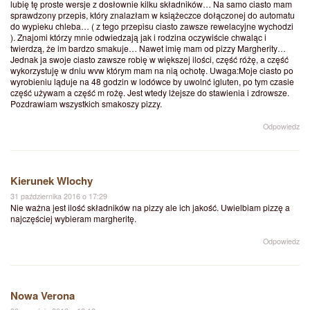
lubię tę proste wersje z dosłownie kilku składników… Na samo ciasto mam
sprawdzony przepis, który znalazłam w książeczce dołączonej do automatu
do wypieku chleba… ( z tego przepisu ciasto zawsze rewelacyjne wychodzi
). Znajomi którzy mnie odwiedzają jak i rodzina oczywiście chwaląc i
twierdzą, że im bardzo smakuje… Nawet imię mam od pizzy Margherity…
Jednak ja swoje ciasto zawsze robię w większej ilości, część różę, a część
wykorzystuję w dniu wvw którym mam na nią ochotę. Uwaga:Moje ciasto po
wyrobieniu ląduje na 48 godzin w lodówce by uwolnć igluten, po tym czasie
część używam a część m rożę. Jest wtedy lżejsze do stawienia i zdrowsze.
Pozdrawiam wszystkich smakoszy pizzy.
Odpowiedz
Kierunek Wlochy
31 października 2016 o 17:29
Nie ważna jest ilość składników na pizzy ale ich jakość. Uwielbiam pizzę a
najczęściej wybieram margheritę.
Odpowiedz
Nowa Verona