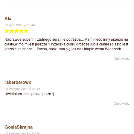
Ala
29 lipca 2016 o 15:44
Naprawde super!!! I żadnego sera nie potrzeba…Mam nieco inny przepis na
ciasto,w moim jest jeszcze 1 łyżeczka cukru,drożdże lubią cukier i ciasto jest
jeszcze kruchsze… Pycha, poczułam się jak na Urlopie wenn Włoszech
Odpowiedz
rabarbarowo
25 kwietnia 2016 o 21:15
Uwielbiam takie proste pizze :)
Odpowiedz
GosiaSkrajna
22 kwietnia 2016 o 09:30