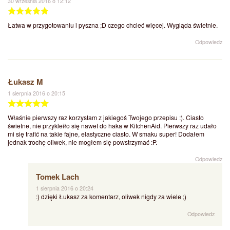
30 września 2016 o 12:12
Łatwa w przygotowaniu i pyszna ;D czego chcieć więcej. Wygląda świetnie.
Odpowiedz
Łukasz M
1 sierpnia 2016 o 20:15
Właśnie pierwszy raz korzystam z jakiegoś Twojego przepisu :). Ciasto
świetne, nie przykleiło się nawet do haka w KitchenAid. Pierwszy raz udało
mi się trafić na takie fajne, elastyczne ciasto. W smaku super! Dodałem
jednak trochę oliwek, nie mogłem się powstrzymać :P.
Odpowiedz
Tomek Lach
1 sierpnia 2016 o 20:24
:) dzięki Łukasz za komentarz, oliwek nigdy za wiele ;)
Odpowiedz