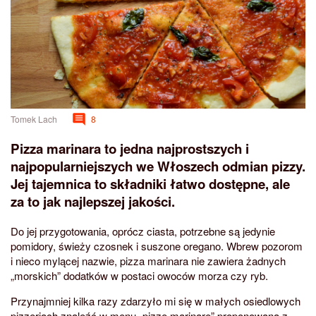
Tomek Lach
8
Pizza marinara to jedna najprostszych i
najpopularniejszych we Włoszech odmian pizzy.
Jej tajemnica to składniki łatwo dostępne, ale
za to jak najlepszej jakości.
Do jej przygotowania, oprócz ciasta, potrzebne są jedynie
pomidory, świeży czosnek i suszone oregano. Wbrew pozorom
i nieco mylącej nazwie, pizza marinara nie zawiera żadnych
„morskich” dodatków w postaci owoców morza czy ryb.
Przynajmniej kilka razy zdarzyło mi się w małych osiedlowych
pizzeriach znaleźć w menu „pizzę marinarę” proponowaną z