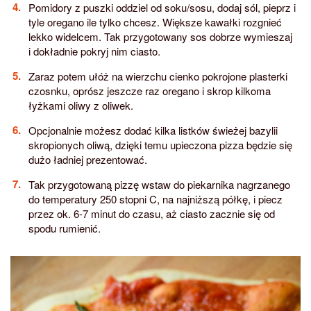
Pomidory z puszki oddziel od soku/sosu, dodaj sól, pieprz i
tyle oregano ile tylko chcesz. Większe kawałki rozgnieć
lekko widelcem. Tak przygotowany sos dobrze wymieszaj
i dokładnie pokryj nim ciasto.
Zaraz potem ułóż na wierzchu cienko pokrojone plasterki
czosnku, oprósz jeszcze raz oregano i skrop kilkoma
łyżkami oliwy z oliwek.
Opcjonalnie możesz dodać kilka listków świeżej bazylii
skropionych oliwą, dzięki temu upieczona pizza będzie się
dużo ładniej prezentować.
Tak przygotowaną pizzę wstaw do piekarnika nagrzanego
do temperatury 250 stopni C, na najniższą półkę, i piecz
przez ok. 6-7 minut do czasu, aż ciasto zacznie się od
spodu rumienić.