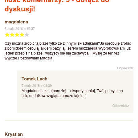
dyskusji!
magdalena
6 maja 2016 o 19:37
Czy można zrobić tą pizze tylko że z innymi składnikami?Ja spróbuje zrobić
z pomidorem cebulą jajkiem bazylią i serem mozzarella.Wypróbowałam już
jeden przepis na pizze i wszyscy się nią zachwycali .Myślę że ten też
wyjdzie.Pozdrawiam Madzia.
Odpowiedz
Tomek Lach
7 maja 2016 o 08:39
Magdaleno jak najbardziej – eksperymentuj, Twój pomysł na
listę dodatków wygląda bardzo fajnie :)
Odpowiedz
Krystian