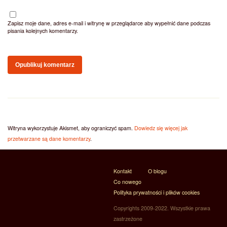
Zapisz moje dane, adres e-mail i witrynę w przeglądarce aby wypełnić dane podczas
pisania kolejnych komentarzy.
Witryna wykorzystuje Akismet, aby ograniczyć spam.
Dowiedz się więcej jak
przetwarzane są dane komentarzy
.
Kontakt
O blogu
Co nowego
Polityka prywatności i plików cookies
Copyrights 2009-2022. Wszystkie prawa
zastrzeżone