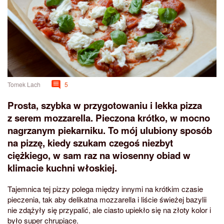
Tomek Lach
5
Prosta, szybka w przygotowaniu i lekka pizza
z serem mozzarella. Pieczona krótko, w mocno
nagrzanym piekarniku. To mój ulubiony sposób
na pizzę, kiedy szukam czegoś niezbyt
ciężkiego, w sam raz na wiosenny obiad w
klimacie kuchni włoskiej.
Tajemnica tej pizzy polega między innymi na krótkim czasie
pieczenia, tak aby delikatna mozzarella i liście świeżej bazylii
nie zdążyły się przypalić, ale ciasto upiekło się na złoty kolor i
było super chrupiące.