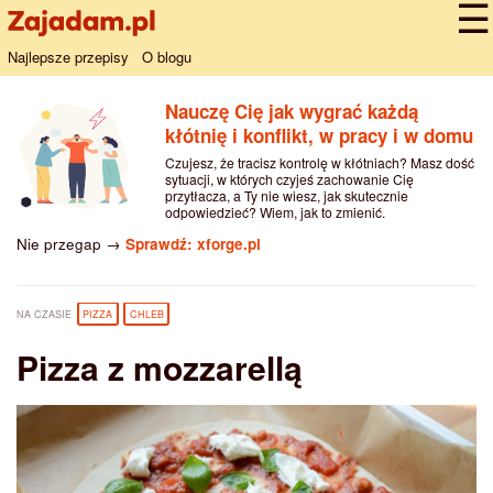
Najlepsze przepisy
O blogu
Nauczę Cię jak wygrać każdą
kłótnię i konflikt, w pracy i w domu
Czujesz, że tracisz kontrolę w kłótniach? Masz dość
sytuacji, w których czyjeś zachowanie Cię
przytłacza, a Ty nie wiesz, jak skutecznie
odpowiedzieć? Wiem, jak to zmienić.
Nie przegap →
Sprawdź: xforge.pl
NA CZASIE
PIZZA
CHLEB
Pizza z mozzarellą