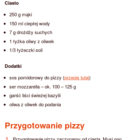
Ciasto
250 g mąki
150 ml ciepłej wody
7 g drożdży suchych
1 łyżka oliwy z oliwek
1/3 łyżeczki soli
Dodatki
sos pomidorowy do pizzy (
przepis tutaj
)
ser mozzarella – ok. 100 – 125 g
garść liści świeżej bazylii
oliwa z oliwek do podania
Przygotowanie pizzy
Przygotowanie pizzy zaczynamy od ciasta. Musi ono