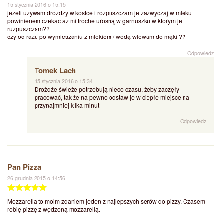
15 stycznia 2016 o 15:15
jezeli uzywam drozdzy w kostce i rozpuszczam je zazwyczaj w mleku
powinienem czekac az mi troche urosną w garnuszku w ktorym je
ruzpuszczam??
czy od razu po wymieszaniu z mlekiem / wodą wlewam do mąki ??
Odpowiedz
Tomek Lach
15 stycznia 2016 o 15:34
Drożdże świeże potrzebują nieco czasu, żeby zaczęły
pracować, tak że na pewno odstaw je w ciepłe miejsce na
przynajmniej kilka minut
Odpowiedz
Pan Pizza
26 grudnia 2015 o 14:56
Mozzarella to moim zdaniem jeden z najlepszych serów do pizzy. Czasem
robię pizzę z wędzoną mozzarellą.