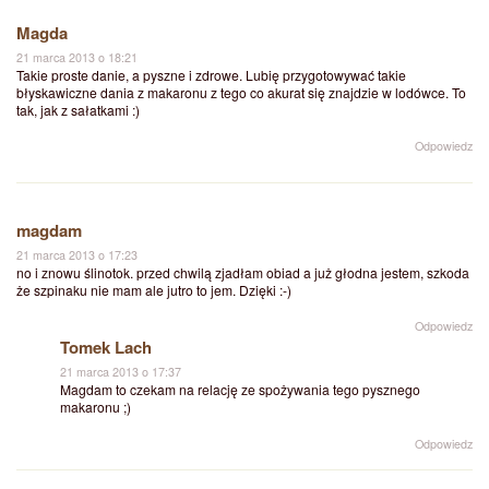
Magda
21 marca 2013 o 18:21
Takie proste danie, a pyszne i zdrowe. Lubię przygotowywać takie
błyskawiczne dania z makaronu z tego co akurat się znajdzie w lodówce. To
tak, jak z sałatkami :)
Odpowiedz
magdam
21 marca 2013 o 17:23
no i znowu ślinotok. przed chwilą zjadłam obiad a już głodna jestem, szkoda
że szpinaku nie mam ale jutro to jem. Dzięki :-)
Odpowiedz
Tomek Lach
21 marca 2013 o 17:37
Magdam to czekam na relację ze spożywania tego pysznego
makaronu ;)
Odpowiedz