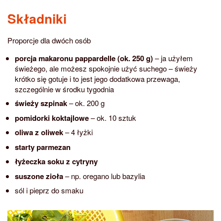
Składniki
Proporcje dla dwóch osób
porcja makaronu pappardelle (
ok. 250 g)
– ja użyłem
świeżego, ale możesz spokojnie użyć suchego – świeży
krótko się gotuje i to jest jego dodatkowa przewaga,
szczególnie w środku tygodnia
świeży szpinak
– ok. 200 g
pomidorki koktajlowe
– ok. 10 sztuk
oliwa z oliwek
– 4 łyżki
starty parmezan
łyżeczka soku z cytryny
suszone zioła
– np. oregano lub bazylia
sól i pieprz do smaku