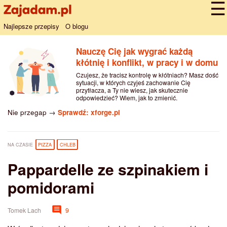
Najlepsze przepisy
O blogu
Nauczę Cię jak wygrać każdą
kłótnię i konflikt, w pracy i w domu
Czujesz, że tracisz kontrolę w kłótniach? Masz dość
sytuacji, w których czyjeś zachowanie Cię
przytłacza, a Ty nie wiesz, jak skutecznie
odpowiedzieć? Wiem, jak to zmienić.
Nie przegap →
Sprawdź: xforge.pl
NA CZASIE
PIZZA
CHLEB
Pappardelle ze szpinakiem i
pomidorami
Tomek Lach
9