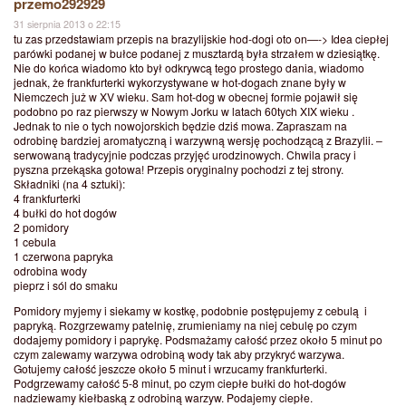
przemo292929
31 sierpnia 2013 o 22:15
tu zas przedstawiam przepis na brazylijskie hod-dogi oto on—-> Idea ciepłej
parówki podanej w bułce podanej z musztardą była strzałem w dziesiątkę.
Nie do końca wiadomo kto był odkrywcą tego prostego dania, wiadomo
jednak, że frankfurterki wykorzystywane w hot-dogach znane były w
Niemczech już w XV wieku. Sam hot-dog w obecnej formie pojawił się
podobno po raz pierwszy w Nowym Jorku w latach 60tych XIX wieku .
Jednak to nie o tych nowojorskich będzie dziś mowa. Zapraszam na
odrobinę bardziej aromatyczną i warzywną wersję pochodzącą z Brazylii. –
serwowaną tradycyjnie podczas przyjęć urodzinowych. Chwila pracy i
pyszna przekąska gotowa! Przepis oryginalny pochodzi z tej strony.
Składniki (na 4 sztuki):
4 frankfurterki
4 bułki do hot dogów
2 pomidory
1 cebula
1 czerwona papryka
odrobina wody
pieprz i sól do smaku
Pomidory myjemy i siekamy w kostkę, podobnie postępujemy z cebulą i
papryką. Rozgrzewamy patelnię, zrumieniamy na niej cebulę po czym
dodajemy pomidory i paprykę. Podsmażamy całość przez około 5 minut po
czym zalewamy warzywa odrobiną wody tak aby przykryć warzywa.
Gotujemy całość jeszcze około 5 minut i wrzucamy frankfurterki.
Podgrzewamy całość 5-8 minut, po czym ciepłe bułki do hot-dogów
nadziewamy kiełbaską z odrobiną warzyw. Podajemy ciepłe.