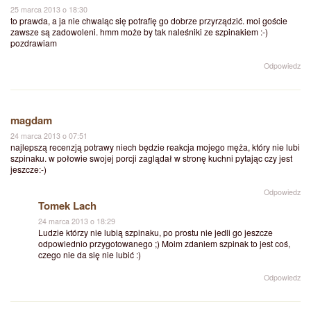
25 marca 2013 o 18:30
to prawda, a ja nie chwaląc się potrafię go dobrze przyrządzić. moi goście
zawsze są zadowoleni. hmm może by tak naleśniki ze szpinakiem :-)
pozdrawiam
Odpowiedz
magdam
24 marca 2013 o 07:51
najlepszą recenzją potrawy niech będzie reakcja mojego męża, który nie lubi
szpinaku. w połowie swojej porcji zaglądał w stronę kuchni pytając czy jest
jeszcze:-)
Odpowiedz
Tomek Lach
24 marca 2013 o 18:29
Ludzie którzy nie lubią szpinaku, po prostu nie jedli go jeszcze
odpowiednio przygotowanego ;) Moim zdaniem szpinak to jest coś,
czego nie da się nie lubić :)
Odpowiedz