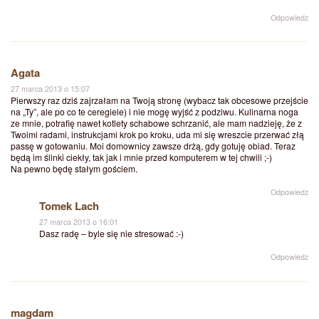
Odpowiedz
Agata
27 marca 2013 o 15:07
Pierwszy raz dziś zajrzałam na Twoją stronę (wybacz tak obcesowe przejście
na „Ty”, ale po co te ceregiele) i nie mogę wyjść z podziwu. Kulinarna noga
ze mnie, potrafię nawet kotlety schabowe schrzanić, ale mam nadzieję, że z
Twoimi radami, instrukcjami krok po kroku, uda mi się wreszcie przerwać złą
passę w gotowaniu. Moi domownicy zawsze drżą, gdy gotuję obiad. Teraz
będą im ślinki ciekły, tak jak i mnie przed komputerem w tej chwili ;-)
Na pewno będę stałym gościem.
Odpowiedz
Tomek Lach
27 marca 2013 o 16:01
Dasz radę – byle się nie stresować :-)
Odpowiedz
magdam