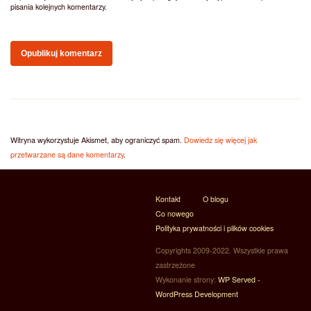
pisania kolejnych komentarzy.
Witryna wykorzystuje Akismet, aby ograniczyć spam.
Dowiedz się więcej jak
przetwarzane są dane komentarzy
.
Kontakt
O blogu
Co nowego
Polityka prywatności i plików cookies
Copyrights 2009-2022. Wszystkie prawa
zastrzeżone
Wykonanie strony:
WP Served -
WordPress Development