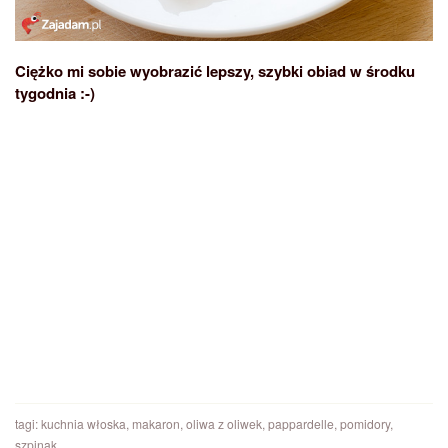
Ciężko mi sobie wyobrazić lepszy, szybki obiad w środku
tygodnia :-)
tagi:
kuchnia włoska
,
makaron
,
oliwa z oliwek
,
pappardelle
,
pomidory
,
szpinak