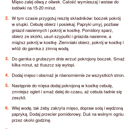
Mięso zalej oliwą z oliwek. Całość wymieszaj i wstaw do
lodówki na 15-20 minut.
W tym czasie przygotuj resztę składników: boczek pokrój
w słupki. Cebulę obierz i posiekaj. Papryki umyj, pozbaw
gniazd nasiennych i pokrój w kostkę. Pomidory sparz,
obierz ze skórki, usuń szypułki i gniazda nasienne, a
miąższ pokrój w kostkę. Ziemniaki obierz, pokrój w kostkę i
włóż do garnka z zimną wodą.
Do garnka o grubszym dnie wrzuć pokrojony boczek. Smaż
kilka minut, aż tłuszcz się wytopi.
Dodaj mięso i obsmaż je równomiernie ze wszystkich stron.
Następnie do mięsa dodaj pokrojoną w kostkę cebulę,
zmniejsz ogień i smaż dalej do czasu, aż cebula ładnie się
zeszkli.
Wlej wodę, tak żeby zakryła mięso, dopraw solą i wędzoną
papryką. Dodaj przecier pomidorowy. Duś na wolnym ogniu
przez około godzinę.