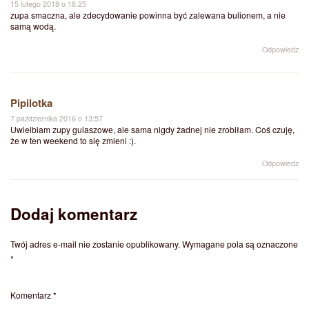
15 lutego 2018 o 18:25
zupa smaczna, ale zdecydowanie powinna być zalewana bulionem, a nie
samą wodą.
Odpowiedz
Pipilotka
7 października 2016 o 13:57
Uwielbiam zupy gulaszowe, ale sama nigdy żadnej nie zrobiłam. Coś czuję,
że w ten weekend to się zmieni :).
Odpowiedz
Dodaj komentarz
Twój adres e-mail nie zostanie opublikowany.
Wymagane pola są oznaczone
*
Komentarz
*