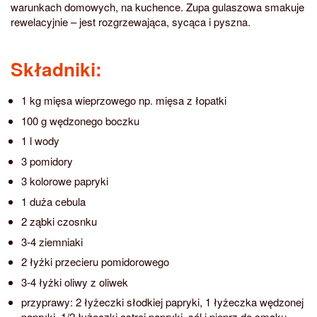
warunkach domowych, na kuchence. Zupa gulaszowa smakuje
rewelacyjnie – jest rozgrzewająca, sycąca i pyszna.
Składniki:
1 kg mięsa wieprzowego np. mięsa z łopatki
100 g wędzonego boczku
1 l wody
3 pomidory
3 kolorowe papryki
1 duża cebula
2 ząbki czosnku
3-4 ziemniaki
2 łyżki przecieru pomidorowego
3-4 łyżki oliwy z oliwek
przyprawy: 2 łyżeczki słodkiej papryki, 1 łyżeczka wędzonej
papryki, 1/2 łyżeczki ostrej papryki, sól i pieprz do smaku