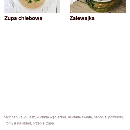
Zupa chlebowa
Zalewajka
tagi:
cebula
,
gulasz
,
kuchnia węgierska
,
Kuchnie świata
,
papryka
,
pomidory
,
Pomysł na obiad
,
przepis
,
zupa