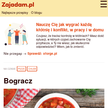
Najlepsze przepisy
O blogu
Nauczę Cię jak wygrać każdą
kłótnię i konflikt, w pracy i w domu
Czujesz, że tracisz kontrolę w kłótniach? Masz dość
sytuacji, w których czyjeś zachowanie Cię
przytłacza, a Ty nie wiesz, jak skutecznie
odpowiedzieć? Wiem, jak to zmienić.
Nie przegap →
Sprawdź: xforge.pl
NA CZASIE
PIZZA
CHLEB
Bogracz