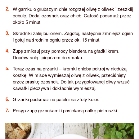
W garnku o grubszym dnie rozgrzej oliwę z oliwek i zeszklij
cebulę. Dodaj czosnek oraz chleb. Całość podsmaż przez
około 5 minut.
Składniki zalej bulionem. Zagotuj, następnie zmniejsz ogień
i gotuj na średnim ogniu przez ok. 15 minut.
Zupę zmiksuj przy pomocy blendera na gładki krem.
Dopraw solą i pieprzem do smaku.
Teraz czas na grzanki – kromki chleba pokrój w niedużą
kostkę. W misce wymieszaj oliwę z oliwek, przeciśnięty
przez praskę czosnek. Do tak przygotowanej oliwy wrzuć
kawałki pieczywa i dokładnie wymieszaj.
Grzanki podsmaż na patelni na złoty kolor.
Posyp zupę grzankami i posiekaną natkę pietruszki.