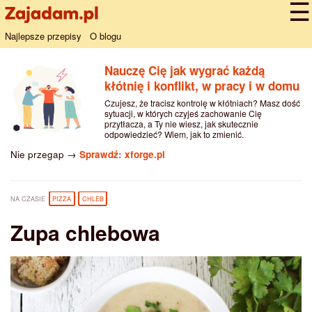
Najlepsze przepisy
O blogu
Nauczę Cię jak wygrać każdą
kłótnię i konflikt, w pracy i w domu
Czujesz, że tracisz kontrolę w kłótniach? Masz dość
sytuacji, w których czyjeś zachowanie Cię
przytłacza, a Ty nie wiesz, jak skutecznie
odpowiedzieć? Wiem, jak to zmienić.
Nie przegap →
Sprawdź: xforge.pl
NA CZASIE
PIZZA
CHLEB
Zupa chlebowa