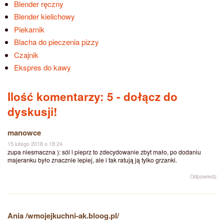
Blender ręczny
Blender kielichowy
Piekarnik
Blacha do pieczenia pizzy
Czajnik
Ekspres do kawy
Ilość komentarzy: 5
- dołącz do
dyskusji!
manowce
15 lutego 2018 o 18:24
zupa niesmaczna ): sól i pieprz to zdecydowanie zbyt mało, po dodaniu
majeranku było znacznie lepiej, ale i tak ratują ją tylko grzanki.
Odpowiedz
Ania /wmojejkuchni-ak.bloog.pl/