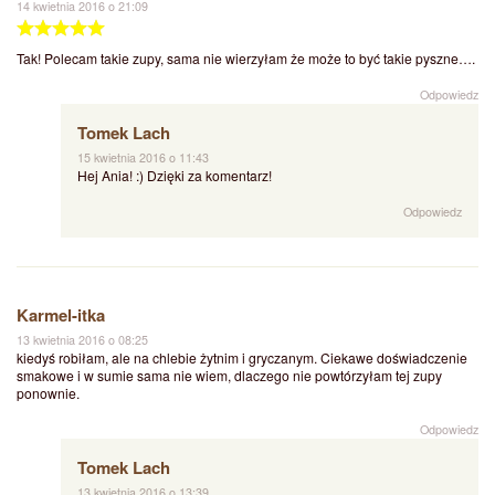
14 kwietnia 2016 o 21:09
Tak! Polecam takie zupy, sama nie wierzyłam że może to być takie pyszne….
Odpowiedz
Tomek Lach
15 kwietnia 2016 o 11:43
Hej Ania! :) Dzięki za komentarz!
Odpowiedz
Karmel-itka
13 kwietnia 2016 o 08:25
kiedyś robiłam, ale na chlebie żytnim i gryczanym. Ciekawe doświadczenie
smakowe i w sumie sama nie wiem, dlaczego nie powtórzyłam tej zupy
ponownie.
Odpowiedz
Tomek Lach
13 kwietnia 2016 o 13:39