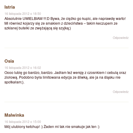
Istria
16 listopada 2012 o 18:50
Absolutnie UWIELBIAM !!!:D Bywa, że ciężko go kupic, ale naprawdę warto!
Mi również kojarzy się ze smakiem z dzieciństwa – takim keczupem ze
szklanej butelki ze zwężającą się szyjką;)
Odpowiedz
Osia
16 listopada 2012 o 16:02
Oooo lubię go bardzo, bardzo. Jadłam też wersję z czosnkiem i cebulą oraz
ziołową. Podobno była limitowana edycja ze śliwką, ale ja na śląsku nie
spotkałam;).
Odpowiedz
Malwinka
16 listopada 2012 o 15:00
Mój ulubiony ketchup! :) Żaden mi tak nie smakuje jak ten :)