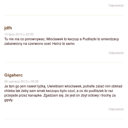
Odpowiedz
jdfh
15 lipca 2013 o 22:00
Tu nie ma co porownywac, Wloclawek to keczup a Pudliszki to smierdzacy
zabarwiony na czerwono ocet. Heinz to samo
Odpowiedz
Gigaherc
26 czerwca 2013 o 00:59
Ja tam go jem nawet łyżką. Uwielbiam włocławek, potrafie zalać nim obkład
chleba tak żeby sam smak keczupu było czuć, a co do pudliszek to raz
przejade przez kanapke. Zgadzam się, że jest on zbyt octowy i trochę za
gęsty.
Odpowiedz