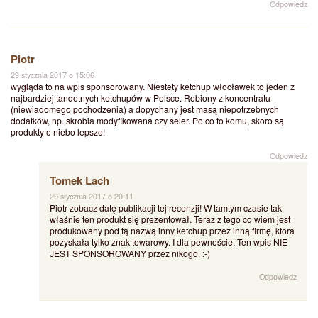
Odpowiedz
Piotr
29 stycznia 2017 o 15:06
wygląda to na wpis sponsorowany. Niestety ketchup włocławek to jeden z
najbardziej tandetnych ketchupów w Polsce. Robiony z koncentratu
(niewiadomego pochodzenia) a dopychany jest masą niepotrzebnych
dodatków, np. skrobia modyfikowana czy seler. Po co to komu, skoro są
produkty o niebo lepsze!
Odpowiedz
Tomek Lach
29 stycznia 2017 o 20:11
Piotr zobacz datę publikacji tej recenzji! W tamtym czasie tak
właśnie ten produkt się prezentował. Teraz z tego co wiem jest
produkowany pod tą nazwą inny ketchup przez inną firmę, która
pozyskała tylko znak towarowy. I dla pewnoście: Ten wpis NIE
JEST SPONSOROWANY przez nikogo. :-)
Odpowiedz