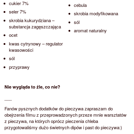
cukier 7%
cebula
seler 7%
skrobia modyfikowana
skrobia kukurydziana –
sól
substancja zagęszczająca
aromat naturalny
ocet
kwas cytrynowy – regulator
kwasowości
sól
przyprawy
Nie wygląda to źle, co nie?
___
Fanów pysznych dodatków do pieczywa zapraszam do
obejrzenia filmu z przeprowadzonych przeze mnie warsztatów
z pieczywa, na których oprócz pieczenia chleba
przygotowaliśmy dużo świetnych dipów i past do pieczywa:)