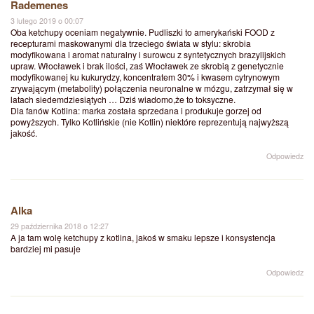
Rademenes
3 lutego 2019 o 00:07
Oba ketchupy oceniam negatywnie. Pudliszki to amerykański FOOD z
recepturami maskowanymi dla trzeciego świata w stylu: skrobia
modyfikowana i aromat naturalny i surowcu z syntetycznych brazylijskich
upraw. Włocławek i brak ilości, zaś Włocławek ze skrobią z genetycznie
modyfikowanej ku kukurydzy, koncentratem 30% i kwasem cytrynowym
zrywającym (metabolity) połączenia neuronalne w mózgu, zatrzymał się w
latach siedemdziesiątych … Dziś wiadomo,że to toksyczne.
Dla fanów Kotlina: marka została sprzedana i produkuje gorzej od
powyższych. Tylko Kotlińskie (nie Kotlin) niektóre reprezentują najwyższą
jakość.
Odpowiedz
Alka
29 października 2018 o 12:27
A ja tam wolę ketchupy z kotlina, jakoś w smaku lepsze i konsystencja
bardziej mi pasuje
Odpowiedz