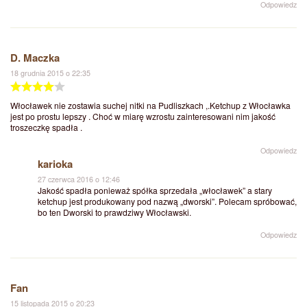
Odpowiedz
D. Maczka
18 grudnia 2015 o 22:35
Włocławek nie zostawia suchej nitki na Pudliszkach ,.Ketchup z Włocławka
jest po prostu lepszy . Choć w miarę wzrostu zainteresowani nim jakość
troszeczkę spadła .
Odpowiedz
karioka
27 czerwca 2016 o 12:46
Jakość spadła ponieważ spółka sprzedała „włocławek” a stary
ketchup jest produkowany pod nazwą „dworski”. Polecam spróbować,
bo ten Dworski to prawdziwy Włocławski.
Odpowiedz
Fan
15 listopada 2015 o 20:23