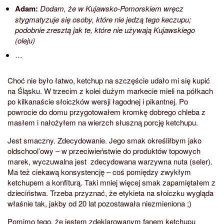
Adam:
Dodam, że w Kujawsko-Pomorskiem wręcz
stygmatyzuje się osoby, które nie jedzą tego keczupu;
podobnie zresztą jak te, które nie używają Kujawskiego
(oleju)
…
Choć nie było łatwo, ketchup na szczęście udało mi się kupić
na Śląsku. W trzecim z kolei dużym markecie mieli na półkach
po kilkanaście słoiczków wersji łagodnej i pikantnej. Po
powrocie do domu przygotowałem kromkę dobrego chleba z
masłem i nałożyłem na wierzch słuszną porcję ketchupu.
Jest smaczny. Zdecydowanie. Jego smak określiłbym jako
oldschool’owy – w przeciwieństwie do produktów topowych
marek, wyczuwalna jest zdecydowana warzywna nuta (seler).
Ma też ciekawą konsystencję – coś pomiędzy zwykłym
ketchupem a konfiturą. Taki mniej więcej smak zapamiętałem z
dzieciństwa. Trzeba przyznać, że etykieta na słoiczku wygląda
właśnie tak, jakby od 20 lat pozostawała niezmieniona ;)
Pomimo tego, że jestem zdeklarowanym fanem ketchupu