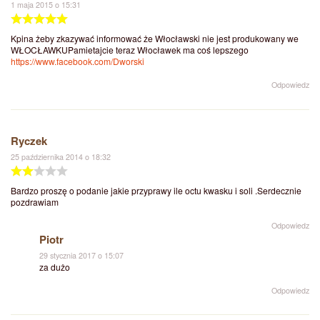
1 maja 2015 o 15:31
Kpina żeby zkazywać informować że Włocławski nie jest produkowany we
WŁOCŁAWKUPamietajcie teraz Włocławek ma coś lepszego
https://www.facebook.com/Dworski
Odpowiedz
Ryczek
25 października 2014 o 18:32
Bardzo proszę o podanie jakie przyprawy ile octu kwasku i soli .Serdecznie
pozdrawiam
Odpowiedz
Piotr
29 stycznia 2017 o 15:07
za dużo
Odpowiedz