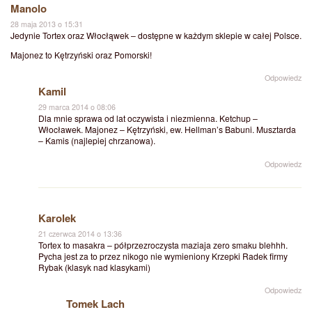
Manolo
28 maja 2013 o 15:31
Jedynie Tortex oraz Włocłąwek – dostępne w każdym sklepie w całej Polsce.
Majonez to Kętrzyński oraz Pomorski!
Odpowiedz
Kamil
29 marca 2014 o 08:06
Dla mnie sprawa od lat oczywista i niezmienna. Ketchup –
Włocławek. Majonez – Kętrzyński, ew. Hellman’s Babuni. Musztarda
– Kamis (najlepiej chrzanowa).
Odpowiedz
Karolek
21 czerwca 2014 o 13:36
Tortex to masakra – półprzezroczysta maziaja zero smaku blehhh.
Pycha jest za to przez nikogo nie wymieniony Krzepki Radek firmy
Rybak (klasyk nad klasykami)
Odpowiedz
Tomek Lach