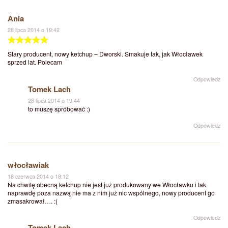
Ania
28 lipca 2014 o 19:42
Stary producent, nowy ketchup – Dworski. Smakuje tak, jak Włocławek
sprzed lat. Polecam
Odpowiedz
Tomek Lach
28 lipca 2014 o 19:44
to muszę spróbować :)
Odpowiedz
włocławiak
18 czerwca 2014 o 18:12
Na chwilę obecną ketchup nie jest już produkowany we Włocławku i tak
naprawdę poza nazwą nie ma z nim już nic wspólnego, nowy producent go
zmasakrował…. :(
Odpowiedz
Tomek Lach