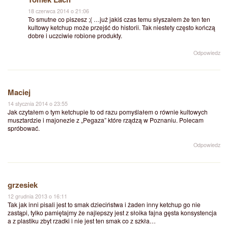
18 czerwca 2014 o 21:06
To smutne co piszesz ;( …już jakiś czas temu słyszałem że ten ten
kultowy ketchup może przejść do historii. Tak niestety często kończą
dobre i uczciwie robione produkty.
Odpowiedz
Maciej
14 stycznia 2014 o 23:55
Jak czytałem o tym ketchupie to od razu pomyślałem o równie kultowych
musztardzie i majonezie z „Pegaza” które rządzą w Poznaniu. Polecam
spróbować.
Odpowiedz
grzesiek
12 grudnia 2013 o 16:11
Tak jak inni pisali jest to smak dzieciństwa i żaden inny ketchup go nie
zastąpi, tylko pamiętajmy że najlepszy jest z słoika fajna gęsta konsystencja
a z plastiku zbyt rzadki i nie jest ten smak co z szkła…