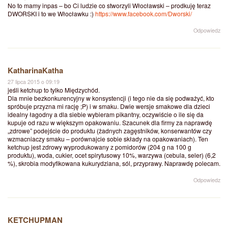
No to mamy inpas – bo Ci ludzie co stworzyli Włocławski – prodkuję teraz
DWORSKI i to we Włocławku :)
https://www.facebook.com/Dworski/
Odpowiedz
KatharinaKatha
27 lipca 2015 o 09:19
jeśli ketchup to tylko Międzychód.
Dla mnie bezkonkurencyjny w konsystencji (i tego nie da się podważyć, kto
spróbuje przyzna mi rację ;P) i w smaku. Dwie wersje smakowe dla dzieci
idealny łagodny a dla siebie wybieram pikantny, oczywiście o ile się da
kupuje od razu w większym opakowaniu. Szacunek dla firmy za naprawdę
„zdrowe” podejście do produktu (żadnych zagęstników, konserwantów czy
wzmacniaczy smaku – porównajcie sobie składy na opakowaniach). Ten
ketchup jest zdrowy wyprodukowany z pomidorów (204 g na 100 g
produktu), woda, cukier, ocet spirytusowy 10%, warzywa (cebula, seler) (6,2
%), skrobia modyfikowana kukurydziana, sól, przyprawy. Naprawdę polecam.
Odpowiedz
KETCHUPMAN