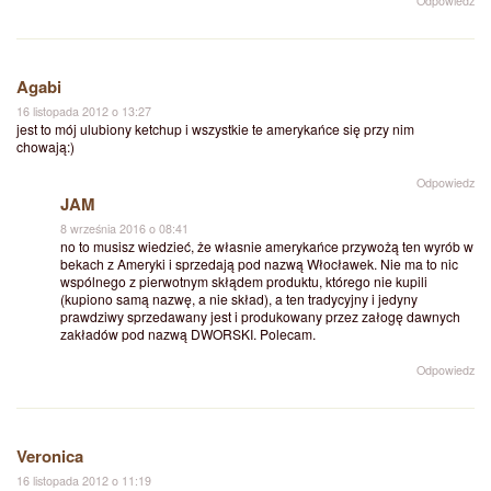
Odpowiedz
Agabi
16 listopada 2012 o 13:27
jest to mój ulubiony ketchup i wszystkie te amerykańce się przy nim
chowają:)
Odpowiedz
JAM
8 września 2016 o 08:41
no to musisz wiedzieć, że własnie amerykańce przywożą ten wyrób w
bekach z Ameryki i sprzedają pod nazwą Włocławek. Nie ma to nic
wspólnego z pierwotnym skłądem produktu, którego nie kupili
(kupiono samą nazwę, a nie skład), a ten tradycyjny i jedyny
prawdziwy sprzedawany jest i produkowany przez załogę dawnych
zakładów pod nazwą DWORSKI. Polecam.
Odpowiedz
Veronica
16 listopada 2012 o 11:19