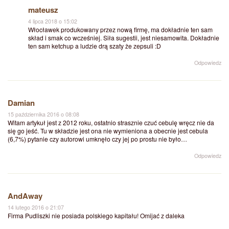
mateusz
4 lipca 2018 o 15:02
Włocławek produkowany przez nową firmę, ma dokładnie ten sam
skład i smak co wcześniej. Siła sugestii, jest niesamowita. Dokładnie
ten sam ketchup a ludzie drą szaty że zepsuli :D
Odpowiedz
Damian
15 października 2016 o 08:08
Witam artykuł jest z 2012 roku, ostatnio strasznie czuć cebulę wręcz nie da
się go jeść. Tu w składzie jest ona nie wymieniona a obecnie jest cebula
(6,7%) pytanie czy autorowi umknęło czy jej po prostu nie było…
Odpowiedz
AndAway
14 lutego 2016 o 21:07
Firma Pudliszki nie posiada polskiego kapitału! Omijać z daleka