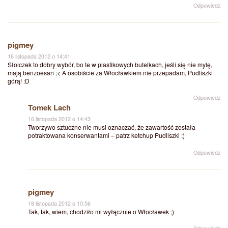
Odpowiedz
pigmey
16 listopada 2012 o 14:41
Słoiczek to dobry wybór, bo te w plastikowych butelkach, jeśli się nie mylę,
mają benzoesan ;< A osobiście za Włocławkiem nie przepadam, Pudliszki
górą! :D
Odpowiedz
Tomek Lach
16 listopada 2012 o 14:43
Tworzywo sztuczne nie musi oznaczać, że zawartość została
potraktowana konserwantami – patrz ketchup Pudliszki ;)
Odpowiedz
pigmey
18 listopada 2012 o 10:56
Tak, tak, wiem, chodziło mi wyłącznie o Włocławek ;)