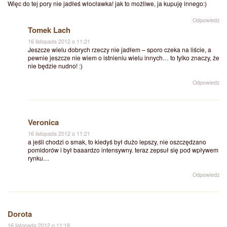
Więc do tej pory nie jadłeś włocławka! jak to możliwe, ja kupuję innego:)
Odpowiedz
Tomek Lach
16 listopada 2012 o 11:21
Jeszcze wielu dobrych rzeczy nie jadłem – sporo czeka na liście, a
pewnie jeszcze nie wiem o istnieniu wielu innych… to tylko znaczy, że
nie będzie nudno! :)
Odpowiedz
Veronica
16 listopada 2012 o 11:21
a jeśli chodzi o smak, to kiedyś był dużo lepszy, nie oszczędzano
pomidorów i był baaardzo intensywny. teraz zepsuł się pod wpływem
rynku…
Odpowiedz
Dorota
16 listopada 2012 o 11:18