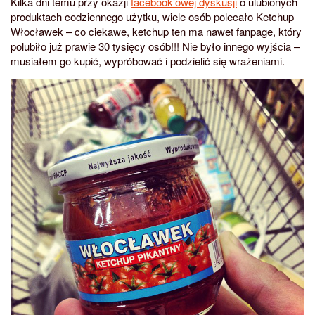
Kilka dni temu przy okazji
facebook’owej dyskusji
o ulubionych
produktach codziennego użytku, wiele osób polecało Ketchup
Włocławek – co ciekawe, ketchup ten ma nawet fanpage, który
polubiło już prawie 30 tysięcy osób!!! Nie było innego wyjścia –
musiałem go kupić, wypróbować i podzielić się wrażeniami.