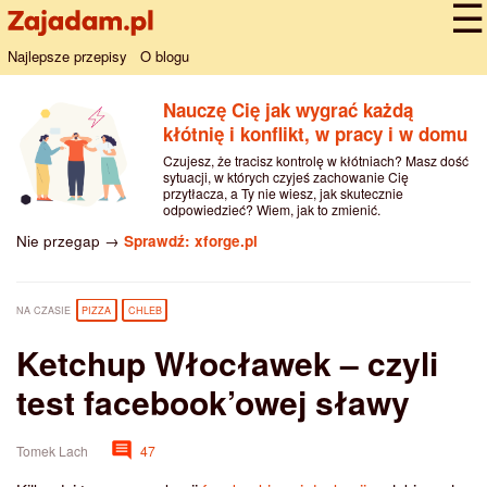
Najlepsze przepisy
O blogu
Nauczę Cię jak wygrać każdą
kłótnię i konflikt, w pracy i w domu
Czujesz, że tracisz kontrolę w kłótniach? Masz dość
sytuacji, w których czyjeś zachowanie Cię
przytłacza, a Ty nie wiesz, jak skutecznie
odpowiedzieć? Wiem, jak to zmienić.
Nie przegap →
Sprawdź: xforge.pl
NA CZASIE
PIZZA
CHLEB
Ketchup Włocławek – czyli
test facebook’owej sławy
Tomek Lach
47