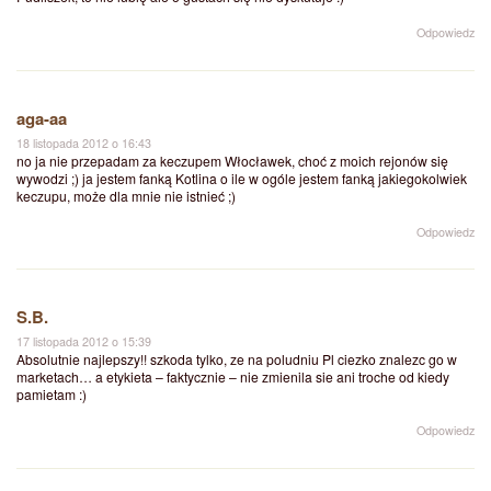
Odpowiedz
aga-aa
18 listopada 2012 o 16:43
no ja nie przepadam za keczupem Włocławek, choć z moich rejonów się
wywodzi ;) ja jestem fanką Kotlina o ile w ogóle jestem fanką jakiegokolwiek
keczupu, może dla mnie nie istnieć ;)
Odpowiedz
S.B.
17 listopada 2012 o 15:39
Absolutnie najlepszy!! szkoda tylko, ze na poludniu Pl ciezko znalezc go w
marketach… a etykieta – faktycznie – nie zmienila sie ani troche od kiedy
pamietam :)
Odpowiedz