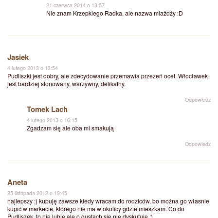
21 czerwca 2014 o 13:57
Nie znam Krzepkiego Radka, ale nazwa miażdży :D
Jasiek
4 lutego 2013 o 13:54
Pudliszki jest dobry, ale zdecydowanie przemawia przezeń ocet. Włocławek
jest bardziej stonowany, warzywny, delikatny.
Odpowiedz
Tomek Lach
4 lutego 2013 o 16:15
Zgadzam się ale oba mi smakują
Odpowiedz
Aneta
25 listopada 2012 o 19:45
najlepszy :) kupuję zawsze kiedy wracam do rodziców, bo można go własnie
kupić w markecie, którego nie ma w okolicy gdzie mieszkam. Co do
Pudliszek, to nie lubię ale o gustach się nie dyskutuje :)