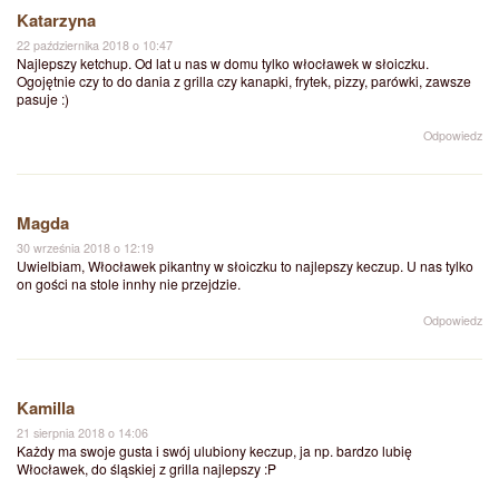
Katarzyna
22 października 2018 o 10:47
Najlepszy ketchup. Od lat u nas w domu tylko włocławek w słoiczku.
Ogojętnie czy to do dania z grilla czy kanapki, frytek, pizzy, parówki, zawsze
pasuje :)
Odpowiedz
Magda
30 września 2018 o 12:19
Uwielbiam, Włocławek pikantny w słoiczku to najlepszy keczup. U nas tylko
on gości na stole innhy nie przejdzie.
Odpowiedz
Kamilla
21 sierpnia 2018 o 14:06
Każdy ma swoje gusta i swój ulubiony keczup, ja np. bardzo lubię
Włocławek, do śląskiej z grilla najlepszy :P