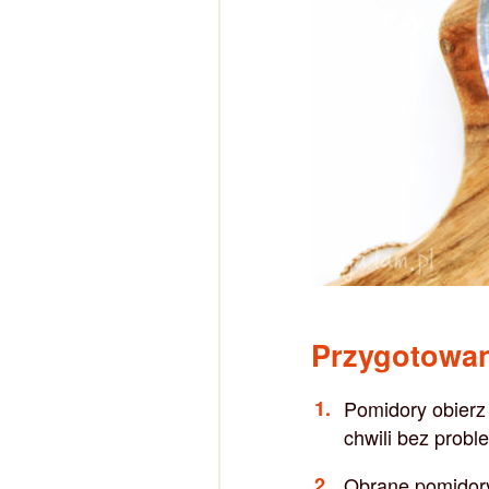
Przygotowa
Pomidory obierz 
chwili bez probl
Obrane pomidory