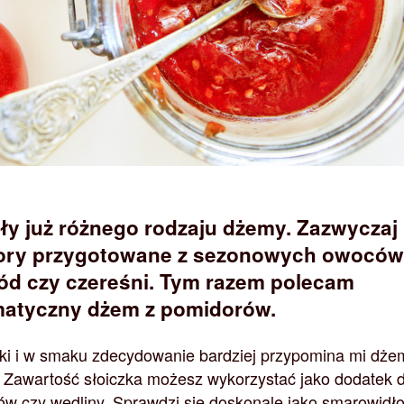
ły już różnego rodzaju dżemy. Zazwyczaj
wory przygotowane z sezonowych owoców
ód czy czereśni. Tym razem polecam
matyczny dżem z pomidorów.
ki i w smaku zdecydowanie bardziej przypomina mi dże
 Zawartość słoiczka możesz wykorzystać jako dodatek 
ów czy wędliny. Sprawdzi się doskonale jako smarowidł