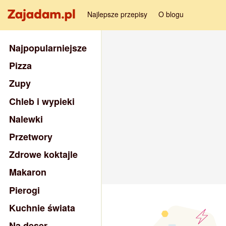
Najlepsze przepisy
O blogu
Najpopularniejsze
Pizza
Zupy
Chleb i wypieki
Nalewki
Przetwory
Zdrowe koktajle
Makaron
Pierogi
Kuchnie świata
Na deser