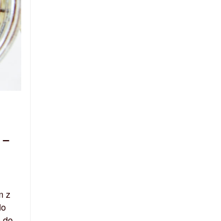
 –
m z
do
o do