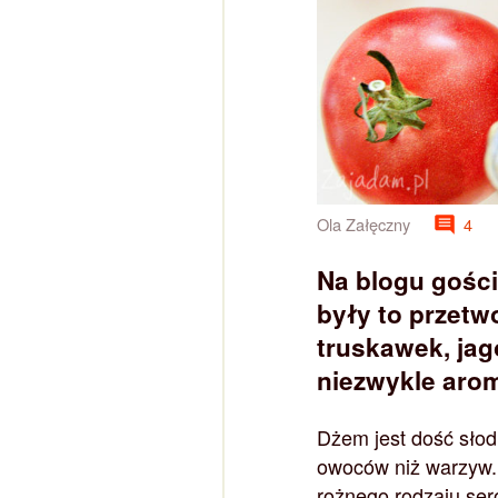
Ola Załęczny
4
Na blogu gości
były to przet
truskawek, jag
niezwykle aro
Dżem jest dość słod
owoców niż warzyw.
rożnego rodzaju ser