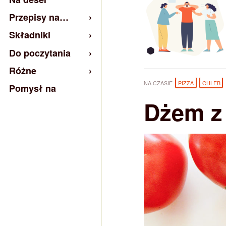
Przepisy na…
Składniki
Do poczytania
Różne
NA CZASIE
PIZZA
CHLEB
Pomysł na
Dżem z