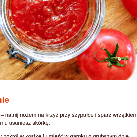
nie
– natnij nożem na krzyż przy szypułce i sparz wrzątkie
emu usuniesz skórkę.
 pokrój w kostkę i umieść w garnku o grubszym dnie.