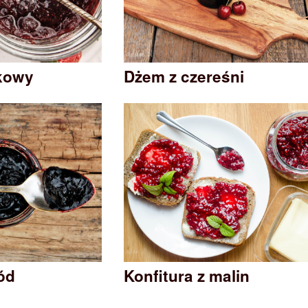
kowy
Dżem z czereśni
gód
Konfitura z malin