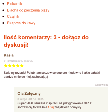
Piekarnik
Blacha do pieczenia pizzy
Czajnik
Ekspres do kawy
Ilość komentarzy: 3
- dołącz do
dyskusji!
Kasia
31 stycznia 2017 o 20:39
Świetny przepis! Polubiłam soczewicę dopiero niedawno i takie sałatki
bardzo mnie do niej zachęcają :)
Odpowiedz
Ola Załęczny
3 lutego 2017 o 08:35
Super! Jeśli szukasz inspiracji na przygotowanie dań z
soczewicą, to właśnie
tutaj
znajdziesz pomysły.