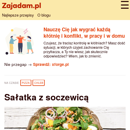
Najlepsze przepisy
O blogu
Nauczę Cię jak wygrać każdą
kłótnię i konflikt, w pracy i w domu
Czujesz, że tracisz kontrolę w kłótniach? Masz dość
sytuacji, w których czyjeś zachowanie Cię
przytłacza, a Ty nie wiesz, jak skutecznie
odpowiedzieć? Wiem, jak to zmienić.
Nie przegap →
Sprawdź: xforge.pl
NA CZASIE
PIZZA
CHLEB
Sałatka z soczewicą