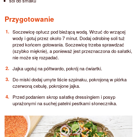
sól do smaku
Przygotowanie
Soczewicę opłucz pod bieżącą wodą. Wrzuć do wrzącej
wody i gotuj przez około 7 minut. Dodaj odrobinę soli tuż
przed końcem gotowania. Soczewicę trzeba sprawdzać
(szybko mięknie), a ponieważ jest przeznaczona do sałatki,
nie może się rozpadać.
Jajka ugotuj na półtwardo, pokrój na ćwiartki.
Do miski dodaj umyte liście szpinaku, pokrojoną w piórka
czerwoną cebulę, pokrojone jajka.
Przed podaniem skrop sałatkę dressingiem i posyp
uprażonymi na suchej patelni pestkami słonecznika.