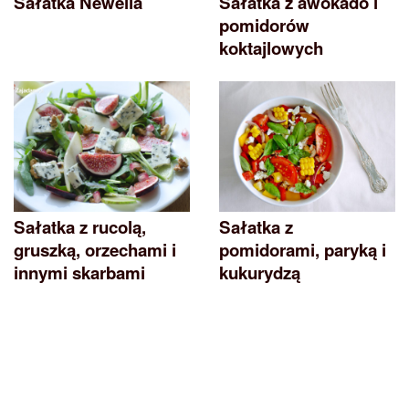
Sałatka Newella
Sałatka z awokado i
pomidorów
koktajlowych
Sałatka z rucolą,
Sałatka z
gruszką, orzechami i
pomidorami, paryką i
innymi skarbami
kukurydzą