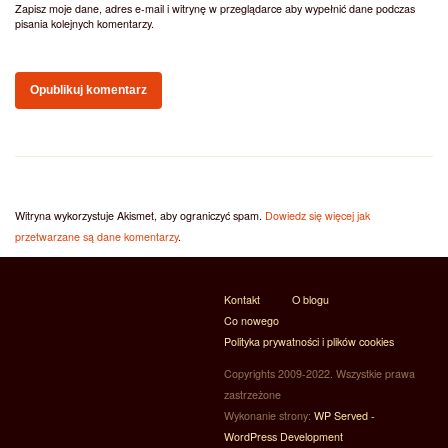
Zapisz moje dane, adres e-mail i witrynę w przeglądarce aby wypełnić dane podczas
pisania kolejnych komentarzy.
Witryna wykorzystuje Akismet, aby ograniczyć spam.
Dowiedz się więcej jak
przetwarzane są dane komentarzy
.
Kontakt
O blogu
Co nowego
Polityka prywatności i plików cookies
Copyrights 2009-2022. Wszystkie prawa
zastrzeżone
Wykonanie strony:
WP Served -
WordPress Development