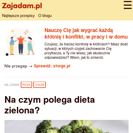
Najlepsze przepisy
O blogu
Nauczę Cię jak wygrać każdą
kłótnię i konflikt, w pracy i w domu
Czujesz, że tracisz kontrolę w kłótniach? Masz dość
sytuacji, w których czyjeś zachowanie Cię
przytłacza, a Ty nie wiesz, jak skutecznie
odpowiedzieć? Wiem, jak to zmienić.
Nie przegap →
Sprawdź: xforge.pl
NA CZASIE
PIZZA
CHLEB
Na czym polega dieta
zielona?