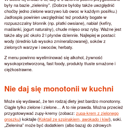
były na bazie „zieleniny”. (Dobrze byłoby także uwzględnić
choćby jedno zielone warzywo lub owoc w każdym posiłku.)
Jadłospis powinien uwzględniać też produkty bogate w
rozpuszczalny błonnik (np. płatki owsiane), nabiał (kefiry,
maślanki, jogurt naturalny), chude mięso oraz ryby. Ważne jest
także aby pić około 2 l płynów dziennie. Najlepiej w postaci:
wody (średnio lub wysoko zmineralizowanej), soków z
zielonych warzyw i owoców, herbaty.
Z menu powinno wyeliminować się alkohol, żywność
wysokoprzetworzoną, fast foody, produkty tłuste smażone i
ciężkostrawne.
Nie daj się monotonii w kuchni
Może się wydawać, że ten rodzaj diety jest bardzo monotonny.
Ciągle tylko zielone i zielone… A to nie prawda. Można przecież
przygotowywać zupy-kremy (zobacz:
zupa-krem z zielonego
groszku
) koktajle (
Koktajl ze szpinakiem, awokado i kiwi
), soki.
„Zielenina” może być dodatkiem (albo bazą) do zdrowych