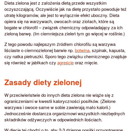
Dieta zielona jest z założenia dietą przede wszystkim
oczyszczającą. Oczywiście jak na dietę przystało powoduje też
utratę kilogramów, ale jest to wyłącznie efekt uboczny. Dieta
opiera się na warzywach, owocach oraz ziołach, które są
bogate w chlorofil – związek chemiczny odpowiadający za ich
zieloną barwę. (Im ciemniejsza zieleń tym go więcej w roślinie.)
Z tego powodu najlepszym źródłem chlorofilu są warzywa
liściaste o ciemnozielonej barwie np.
botwina
, szpinak, kapusta,
czy natka pietruszki. Sporo tego związku chemicznego znajduje
się również w jabłkach czy
agreście
oraz mięcie.
Zasady diety zielonej
W przeciwieństwie do innych dieta zielona nie wiąże się z
ograniczeniami w kwestii kaloryczności posiłków. (Zielone
warzywa i owoce same w sobie zawierają mało kalorii.)
Jednocześnie dostarcza organizmowi wszystkich niezbędnych
składników odżywczych w odpowiednich ilościach.
W diecie tej chodzi o to, aby 2-3 dzienne posiłki przygotowane