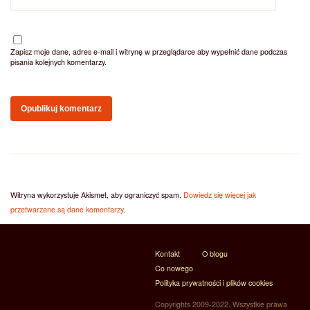
Zapisz moje dane, adres e-mail i witrynę w przeglądarce aby wypełnić dane podczas
pisania kolejnych komentarzy.
Witryna wykorzystuje Akismet, aby ograniczyć spam.
Dowiedz się więcej jak
przetwarzane są dane komentarzy
.
Kontakt
O blogu
Co nowego
Polityka prywatności i plików cookies
Copyrights 2009-2022. Wszystkie prawa