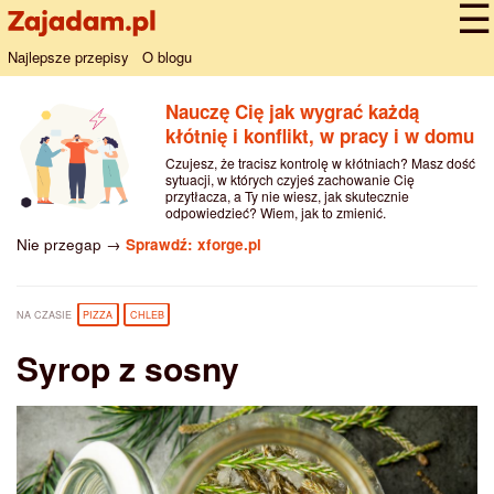
Najlepsze przepisy
O blogu
Nauczę Cię jak wygrać każdą
kłótnię i konflikt, w pracy i w domu
Czujesz, że tracisz kontrolę w kłótniach? Masz dość
sytuacji, w których czyjeś zachowanie Cię
przytłacza, a Ty nie wiesz, jak skutecznie
odpowiedzieć? Wiem, jak to zmienić.
Nie przegap →
Sprawdź: xforge.pl
NA CZASIE
PIZZA
CHLEB
Syrop z sosny