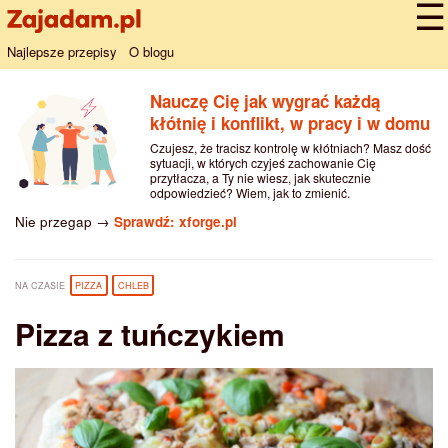
Najlepsze przepisy
O blogu
Nauczę Cię jak wygrać każdą
kłótnię i konflikt, w pracy i w domu
Czujesz, że tracisz kontrolę w kłótniach? Masz dość
sytuacji, w których czyjeś zachowanie Cię
przytłacza, a Ty nie wiesz, jak skutecznie
odpowiedzieć? Wiem, jak to zmienić.
Nie przegap →
Sprawdź: xforge.pl
NA CZASIE
PIZZA
CHLEB
Pizza z tuńczykiem