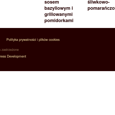
sosem
śliwkowo-
bazyliowym i
pomarańcz
grillowanymi
pomidorkami
Polityka prywatności i plików cookies
a zastrzeżone
ress Development