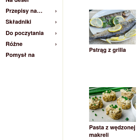
Przepisy na…
Składniki
Do poczytania
Różne
Pstrąg z grilla
Pomysł na
Pasta z wędzonej
makreli