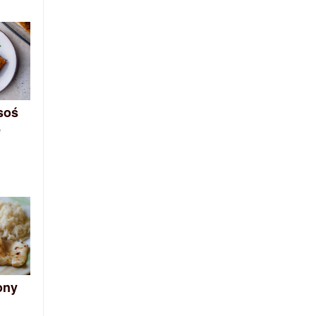
soś
e
ony