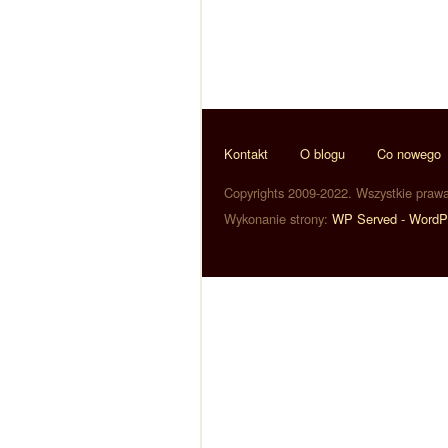
Kontakt
O blogu
Co nowego
Copyrights 2009-2022. Wszystkie praw
Wykonanie strony:
WP Served - WordP