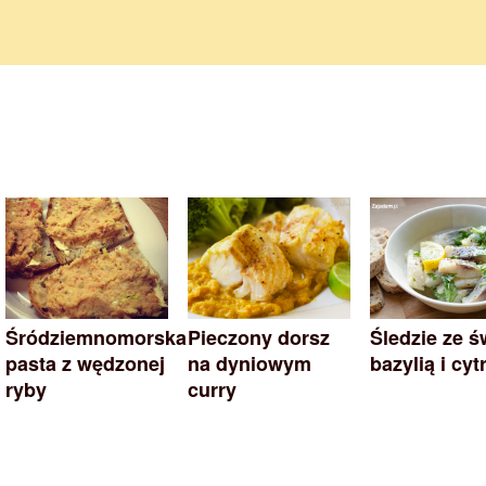
Śródziemnomorska
Pieczony dorsz
Śledzie ze ś
pasta z wędzonej
na dyniowym
bazylią i cyt
ryby
curry