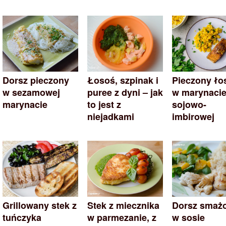
Dorsz pieczony
Łosoś, szpinak i
Pieczony ło
w sezamowej
puree z dyni – jak
w marynaci
marynacie
to jest z
sojowo-
niejadkami
imbirowej
Grillowany stek z
Stek z miecznika
Dorsz smaż
tuńczyka
w parmezanie, z
w sosie