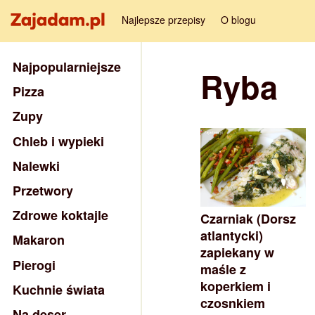
Najlepsze przepisy
O blogu
Najpopularniejsze
Ryba
Pizza
Zupy
Chleb i wypieki
Nalewki
Przetwory
Zdrowe koktajle
Czarniak (Dorsz
atlantycki)
Makaron
zapiekany w
Pierogi
maśle z
koperkiem i
Kuchnie świata
czosnkiem
Na deser