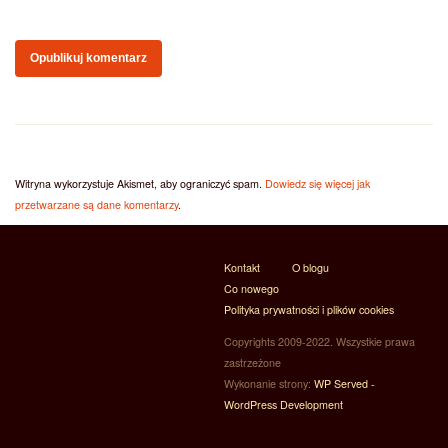
Witryna wykorzystuje Akismet, aby ograniczyć spam.
Dowiedz się więcej jak
przetwarzane są dane komentarzy
.
Kontakt
O blogu
Co nowego
Polityka prywatności i plików cookies
Copyrights 2009-2022. Wszystkie prawa
zastrzeżone
Wykonanie strony:
WP Served -
WordPress Development