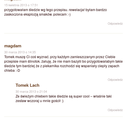
15 kwietnia 2013 o 17:51
przygotowałam śledzie wg tego przepisu. rewelacja! byłam bardzo
zaskoczona eksplozją smaków. polecam :-)
Odpowiedz
magdam
30 marca 2013 o 14:35
Tomek muszę Ci coś wyznać. przy każdym zamieszczanym przez Ciebie
przepisie mam ślinotok. żałuję, że nie mam bazylii bo przygotowałabym takie
śledzie tym bardziej że z piekarnika rozchodzi się wspaniały ciepły zapach
chleba :-D
Odpowiedz
Tomek Lach
30 marca 2013 o 21:04
Ze świeżym chlebem takie śledzie są super cool – właśnie taki
zestaw wczoraj u mnie gościł :)
Odpowiedz