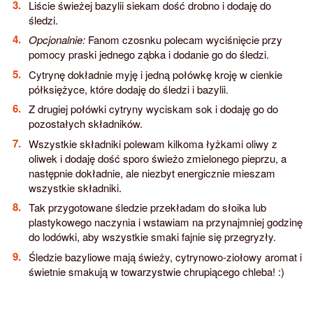
Liście świeżej bazylii siekam dość drobno i dodaję do
śledzi.
Opcjonalnie:
Fanom czosnku polecam wyciśnięcie przy
pomocy praski jednego ząbka i dodanie go do śledzi.
Cytrynę dokładnie myję i jedną połówkę kroję w cienkie
półksiężyce, które dodaję do śledzi i bazylii.
Z drugiej połówki cytryny wyciskam sok i dodaję go do
pozostałych składników.
Wszystkie składniki polewam kilkoma łyżkami oliwy z
oliwek i dodaję dość sporo świeżo zmielonego pieprzu, a
następnie dokładnie, ale niezbyt energicznie mieszam
wszystkie składniki.
Tak przygotowane śledzie przekładam do słoika lub
plastykowego naczynia i wstawiam na przynajmniej godzinę
do lodówki, aby wszystkie smaki fajnie się przegryzły.
Śledzie bazyliowe mają świeży, cytrynowo-ziołowy aromat i
świetnie smakują w towarzystwie chrupiącego chleba! :)