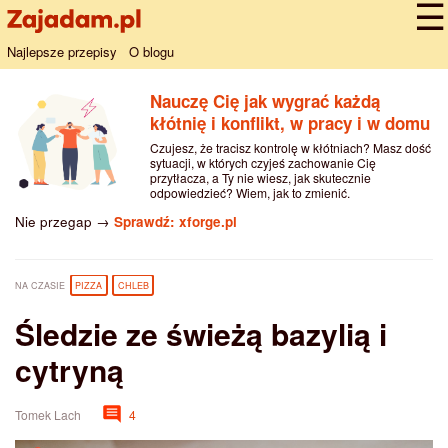
Najlepsze przepisy
O blogu
Nauczę Cię jak wygrać każdą
kłótnię i konflikt, w pracy i w domu
Czujesz, że tracisz kontrolę w kłótniach? Masz dość
sytuacji, w których czyjeś zachowanie Cię
przytłacza, a Ty nie wiesz, jak skutecznie
odpowiedzieć? Wiem, jak to zmienić.
Nie przegap →
Sprawdź: xforge.pl
NA CZASIE
PIZZA
CHLEB
Śledzie ze świeżą bazylią i
cytryną
Tomek Lach
4