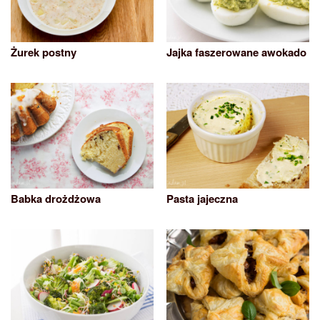
Żurek postny
Jajka faszerowane awokado
Babka drożdżowa
Pasta jajeczna