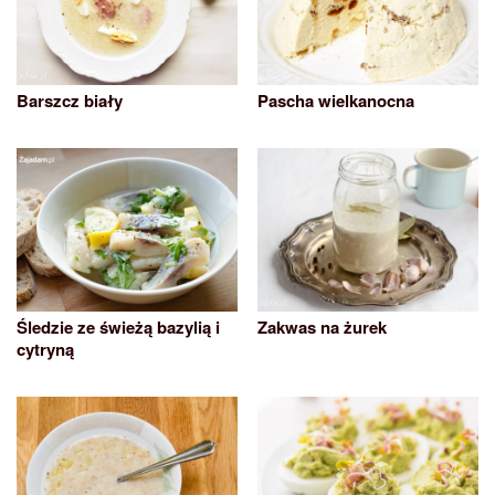
Barszcz biały
Pascha wielkanocna
Śledzie ze świeżą bazylią i
Zakwas na żurek
cytryną