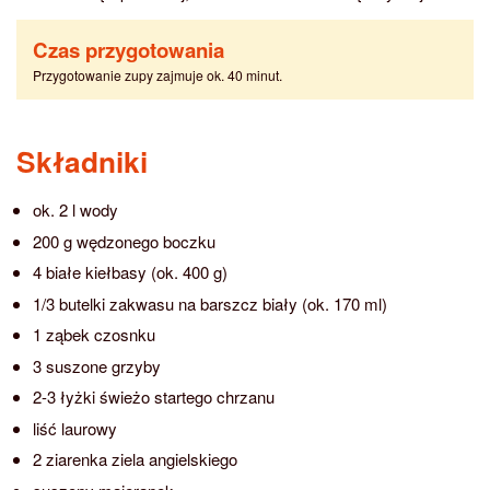
Czas przygotowania
Przygotowanie zupy zajmuje ok. 40 minut.
Składniki
ok. 2 l wody
200 g wędzonego boczku
4 białe kiełbasy (ok. 400 g)
1/3 butelki zakwasu na barszcz biały (ok. 170 ml)
1 ząbek czosnku
3 suszone grzyby
2-3 łyżki świeżo startego chrzanu
liść laurowy
2 ziarenka ziela angielskiego