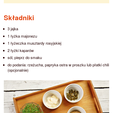
Składniki
3 jajka
1 łyżka majonezu
1 łyżeczka musztardy rosyjskiej
2 łyżki kaparów
sól, pieprz do smaku
do podania: rzeżucha, papryka ostra w proszku lub płatki chili
(opcjonalnie)