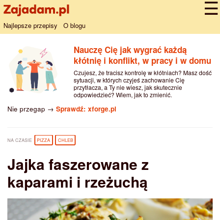
Najlepsze przepisy
O blogu
Nauczę Cię jak wygrać każdą
kłótnię i konflikt, w pracy i w domu
Czujesz, że tracisz kontrolę w kłótniach? Masz dość
sytuacji, w których czyjeś zachowanie Cię
przytłacza, a Ty nie wiesz, jak skutecznie
odpowiedzieć? Wiem, jak to zmienić.
Nie przegap →
Sprawdź: xforge.pl
NA CZASIE
PIZZA
CHLEB
Jajka faszerowane z
kaparami i rzeżuchą