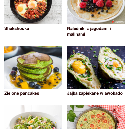
Shakshouka
Naleśniki z jagodami i
malinami
Zielone pancakes
Jajka zapiekane w awokado