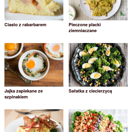
Ciasto z rabarbarem
Pieczone placki
ziemniaczane
Jajka zapiekane ze
Sałatka z ciecierzycą
szpinakiem