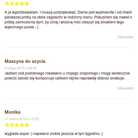
A ja wypróbowałam. I muszę podziękować. Danie jest wyśmienite i od chwili
pierwszej próby na stałe zagościło w rodzinny menu. Pokusiłam się nawet o
próbę zamrożenia dyni, by zimą i wiosną móc cieszyć się smakiem tego
wybornego puree :-)
Odpowiedz
Maszyna do szycia
6 lutego 2015 o 09:33
Jadłam coś podobnego niedawno u mojego znajomego i mogę serdecznie
polecić całość się komponuje całkiem fajnie naprawdę dobrze smakuje.
Odpowiedz
Monika
11 marca 2014 o 12:03
wyglada super :) napewno zrobie jeszcze w tym tygodniu :)