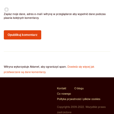
Zapisz moje dane, adres e-mail i witrynę w przeglądarce aby wypełnić dane podczas
pisania kolejnych komentarzy.
Witryna wykorzystuje Akismet, aby ograniczyć spam.
Dowiedz się więcej jak
przetwarzane są dane komentarzy
.
Kontakt
O blogu
Co nowego
Polityka prywatności i plików cookies
Copyrights 2009-2022. Wszystkie prawa
zastrzeżone