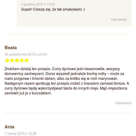
4 grudnia 2015 o 13:23
Super! Cieszę się, że tak smakowało :)
Odpowiedz
Beata
30 października 2015 o 22:00
Zrobiłam dzisiaj ten przepis. Curry dyniowe jest niesamowite, wszyscy
domownicy zachwyceni. Dorsz wyszedł jednakże trochę mdły – może za
mało przypraw i limonki dałam, albo za krótko się w nich marynował.
Następnym razem spróbuję ten przepis zrobić z łososiem zamiast dorsza. A
curry dyniowe będę wykorzystywać także do innych mięs. Mąż-mięsożerca
zamówił już je z kurczakiem.
Odpowiedz
Ania
7 marca 2015 o 12:36