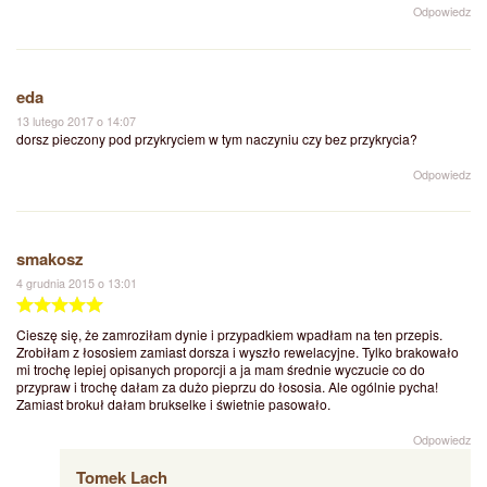
Odpowiedz
eda
13 lutego 2017 o 14:07
dorsz pieczony pod przykryciem w tym naczyniu czy bez przykrycia?
Odpowiedz
smakosz
4 grudnia 2015 o 13:01
Cieszę się, że zamroziłam dynie i przypadkiem wpadłam na ten przepis.
Zrobiłam z łososiem zamiast dorsza i wyszło rewelacyjne. Tylko brakowało
mi trochę lepiej opisanych proporcji a ja mam średnie wyczucie co do
przypraw i trochę dałam za dużo pieprzu do łososia. Ale ogólnie pycha!
Zamiast brokuł dałam brukselke i świetnie pasowało.
Odpowiedz
Tomek Lach