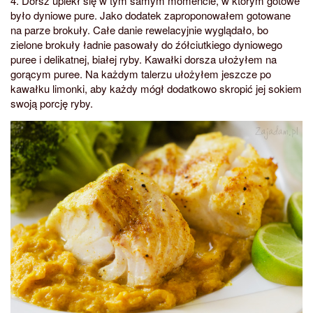
4. Dorsz upiekł się w tym samym momencie, w którym gotowe
było dyniowe pure. Jako dodatek zaproponowałem gotowane
na parze brokuły. Całe danie rewelacyjnie wyglądało, bo
zielone brokuły ładnie pasowały do źółciutkiego dyniowego
puree i delikatnej, białej ryby. Kawałki dorsza ułożyłem na
gorącym puree. Na każdym talerzu ułożyłem jeszcze po
kawałku limonki, aby każdy mógł dodatkowo skropić jej sokiem
swoją porcję ryby.