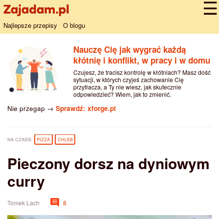
Najlepsze przepisy
O blogu
Nauczę Cię jak wygrać każdą
kłótnię i konflikt, w pracy i w domu
Czujesz, że tracisz kontrolę w kłótniach? Masz dość
sytuacji, w których czyjeś zachowanie Cię
przytłacza, a Ty nie wiesz, jak skutecznie
odpowiedzieć? Wiem, jak to zmienić.
Nie przegap →
Sprawdź: xforge.pl
NA CZASIE
PIZZA
CHLEB
Pieczony dorsz na dyniowym
curry
Tomek Lach
8