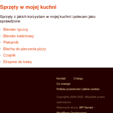
Sprzęty w mojej kuchni
Sprzęty z jakich korzystam w mojej kuchni i polecam jako
sprawdzone
Blender ręczny
Blender kielichowy
Piekarnik
Blacha do pieczenia pizzy
Czajnik
Ekspres do kawy
Kontakt
O blogu
Co nowego
Polityka prywatności i plików cookies
Copyrights 2009-2022. Wszystkie prawa
zastrzeżone
Wykonanie strony:
WP Served -
WordPress Development