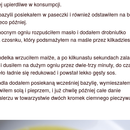
ej upierdliwe w konsumpcji.
 bazylii posiekałem w paseczki i również odstawiłem na 
eco później.
ocnym ogniu rozpuściłem masło i dodałem drobniutko
 czosnku, który podsmażyłem na maśle przez kilkadzies
ndelka wrzuciłem małże, a po kilkunastu sekundach zal
i dusiłem na dużym ogniu przez dwie-trzy minuty, do cz
ło ładnie się redukować i powstał lekko gęsty sos.
ndla dodałem posiekaną wcześniej bazylię, wymieszałe
iłem solą i pieprzem, i już chwilę później całe danie
alerzu w towarzystwie dwóch kromek ciemnego pieczyw