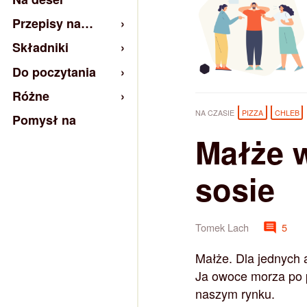
Przepisy na…
Składniki
Do poczytania
Różne
NA CZASIE
PIZZA
CHLEB
Pomysł na
Małże 
sosie
Tomek Lach
5
Małże. Dla jednych a
Ja owoce morza po p
naszym rynku.