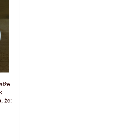
ałże
k
, że: