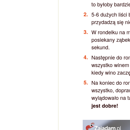
to byłoby bardzi
5-6 dużych liści
przydadzą się ni
W rondelku na m
posiekany ząbek
sekund.
Następnie do ro
wszystko winem 
kiedy wino zaczę
Na koniec do ro
wszystko, dopraw
wylądowało na t
jest dobre!