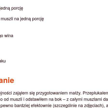
jedną porcję
 muszli na jedną porcję
go wina
aku
anie
ejności zająłem się przygotowaniem małży. Przepłukałem
o od muszli i odstawiłem na bok – z całymi muszlami da
pewno bardziej efektownie (szczególnie na zdjęciach), a