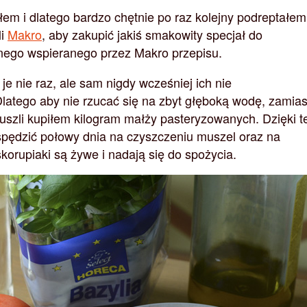
m i dlatego bardzo chętnie po raz kolejny podreptałem
li
Makro
, aby zakupić jakiś smakowity specjał do
nego wspieranego przez Makro przepisu.
e nie raz, ale sam nigdy wcześniej ich nie
atego aby nie rzucać się na zbyt głęboką wodę, zamias
szli kupiłem kilogram małży pasteryzowanych. Dzięki 
spędzić połowy dnia na czyszczeniu muszel oraz na
korupiaki są żywe i nadają się do spożycia.