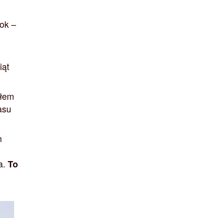
bok –
iąt
ałem
asu
m
a.
To