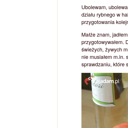
Ubolewam, ubolewałe
działu rybnego w ha
przygotowania kolej
Małże znam, jadłem j
przygotowywałem. Dl
świeżych, żywych mu
nie musiałem m.in. 
sprawdzaniu, które s