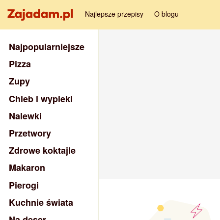
Najlepsze przepisy
O blogu
Najpopularniejsze
Pizza
Zupy
Chleb i wypieki
Nalewki
Przetwory
Zdrowe koktajle
Makaron
Pierogi
Kuchnie świata
Na deser