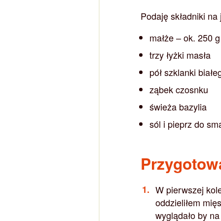
Podaję składniki na 
małże – ok. 250 g
trzy łyżki masła
pół szklanki białe
ząbek czosnku
świeża bazylia
sól i pieprz do sm
Przygotow
W pierwszej kol
oddzieliłem mięs
wyglądało by na 