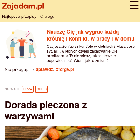
Najlepsze przepisy
O blogu
Nauczę Cię jak wygrać każdą
kłótnię i konflikt, w pracy i w domu
Czujesz, że tracisz kontrolę w kłótniach? Masz dość
sytuacji, w których czyjeś zachowanie Cię
przytłacza, a Ty nie wiesz, jak skutecznie
odpowiedzieć? Wiem, jak to zmienić.
Nie przegap →
Sprawdź: xforge.pl
NA CZASIE
PIZZA
CHLEB
Dorada pieczona z
warzywami