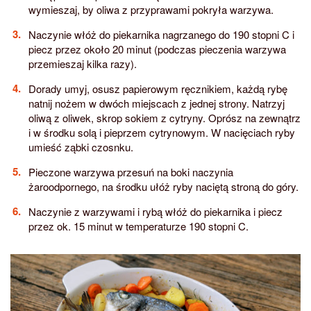
wymieszaj, by oliwa z przyprawami pokryła warzywa.
Naczynie włóż do piekarnika nagrzanego do 190 stopni C i
piecz przez około 20 minut (podczas pieczenia warzywa
przemieszaj kilka razy).
Dorady umyj, osusz papierowym ręcznikiem, każdą rybę
natnij nożem w dwóch miejscach z jednej strony. Natrzyj
oliwą z oliwek, skrop sokiem z cytryny. Oprósz na zewnątrz
i w środku solą i pieprzem cytrynowym. W nacięciach ryby
umieść ząbki czosnku.
Pieczone warzywa przesuń na boki naczynia
żaroodpornego, na środku ułóż ryby naciętą stroną do góry.
Naczynie z warzywami i rybą włóż do piekarnika i piecz
przez ok. 15 minut w temperaturze 190 stopni C.