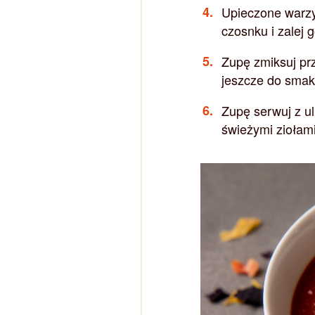
Upieczone warzy
czosnku i zalej
Zupę zmiksuj pr
jeszcze do smak
Zupę serwuj z u
świeżymi ziołami