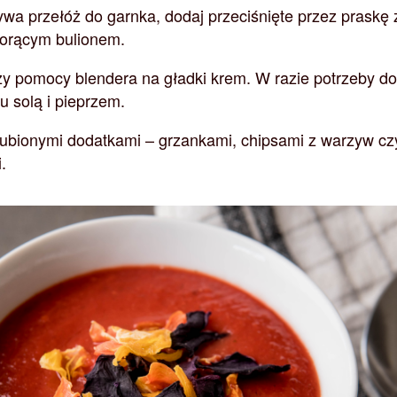
wa przełóż do garnka, dodaj przeciśnięte przez praskę 
 gorącym bulionem.
zy pomocy blendera na gładki krem. W razie potrzeby d
u solą i pieprzem.
lubionymi dodatkami – grzankami, chipsami z warzyw cz
.