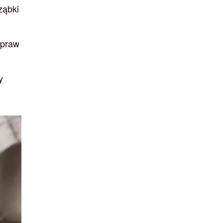
ząbki
opraw
y