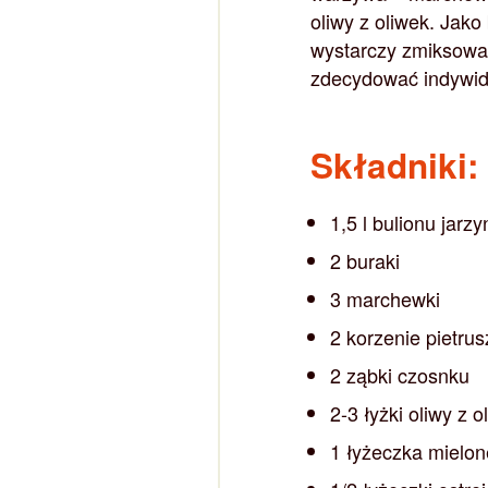
oliwy z oliwek. Jak
wystarczy zmiksować
zdecydować indywidu
Składniki:
1,5 l bulionu jar
2 buraki
3 marchewki
2 korzenie pietrus
2 ząbki czosnku
2-3 łyżki oliwy z o
1 łyżeczka mielone