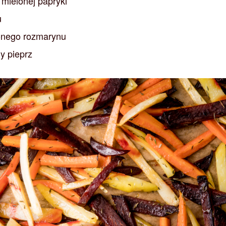
j mielonej papryki
u
zonego rozmarynu
y pieprz