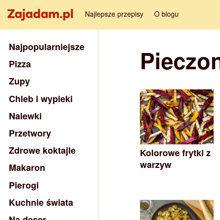
Najlepsze przepisy
O blogu
Najpopularniejsze
Pieczo
Pizza
Zupy
Chleb i wypieki
Nalewki
Przetwory
Zdrowe koktajle
Kolorowe frytki z
warzyw
Makaron
Pierogi
Kuchnie świata
Na deser