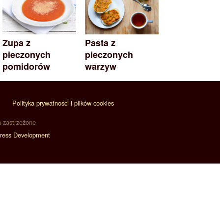
Zupa z
Pasta z
pieczonych
pieczonych
pomidorów
warzyw
Polityka prywatności i plików cookies
a zastrzeżone
ress Development