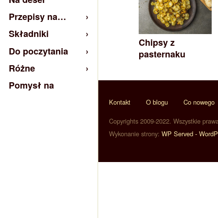
Przepisy na…
Składniki
Chipsy z
Do poczytania
pasternaku
Różne
Pomysł na
Kontakt
O blogu
Co nowego
Copyrights 2009-2022. Wszystkie praw
Wykonanie strony:
WP Served - WordP