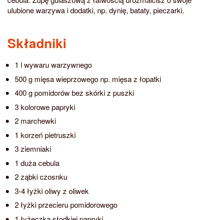
ulubione warzywa i dodatki, np. dynię, bataty, pieczarki.
Składniki
1 l wywaru warzywnego
500 g mięsa wieprzowego np. mięsa z łopatki
400 g pomidorów bez skórki z puszki
3 kolorowe papryki
2 marchewki
1 korzeń pietruszki
3 ziemniaki
1 duża cebula
2 ząbki czosnku
3-4 łyżki oliwy z oliwek
2 łyżki przecieru pomidorowego
1 łyżeczka słodkiej papryki