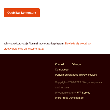
Witryna wykorzystuje Akismet, aby ograniczyć spam.
Dowiedz się więcej jak
przetwarzane są dane komentarzy
.
Kontakt
O blogu
Co nowego
Polityka prywatności i plików cookies
Copyrights 2009-2022. Wszystkie prawa
zastrzeżone
Wykonanie strony:
WP Served -
WordPress Development