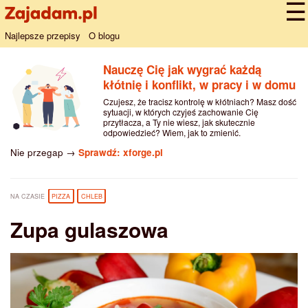
Najlepsze przepisy
O blogu
Nauczę Cię jak wygrać każdą
kłótnię i konflikt, w pracy i w domu
Czujesz, że tracisz kontrolę w kłótniach? Masz dość
sytuacji, w których czyjeś zachowanie Cię
przytłacza, a Ty nie wiesz, jak skutecznie
odpowiedzieć? Wiem, jak to zmienić.
Nie przegap →
Sprawdź: xforge.pl
NA CZASIE
PIZZA
CHLEB
Zupa gulaszowa