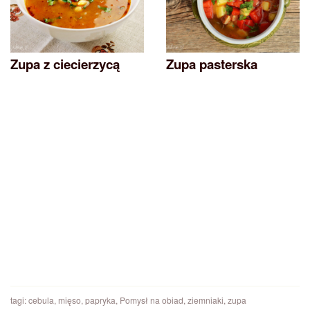
Zupa z ciecierzycą
Zupa pasterska
tagi:
cebula
,
mięso
,
papryka
,
Pomysł na obiad
,
ziemniaki
,
zupa