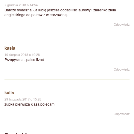
7 grudnia 2018 o 14:54
Bardzo smaczna. Ja lubię jeszcze dodać liść laurowy i ziarenko ziela
angielskiego do potraw z wieprzowiną.
Odpowiedz
kasia
10 sierpnia 2018 o 19:28
Przepyszna., palce lizać
Odpowiedz
kalis
29 listopada 2017 o 15:28
zupka pierwsza klasa polecam
Odpowiedz