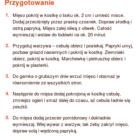
Przygotowanie
Mięso pokrój w kostkę o boku ok. 2 cm i umieść misce.
Dodaj przeciśnięty przez praskę czosnek. Dopraw słodką i
ostrą papryką. Mięso zalej oliwą z oliwek. Całość
wymieszaj i wstaw do lodówki na ok. 20 minut.
Przygotuj warzywa – cebulę obierz i posiekaj. Papryki umyj,
pozbaw gniazd nasiennych i pokrój w kostkę. Ziemniaki
obierz, pokrój w kostkę. Marchewkę i pietruszkę obierz i
pokrój w plasterki.
Do garnka o grubszym dnie wrzuć mięso i obsmaż je
równomiernie ze wszystkich stron.
Następnie do mięsa dodaj pokrojoną w kostkę cebulę,
zmniejsz ogień i smaż dalej do czasu, aż cebula ładnie się
zeszkli.
Do mięsa dodaj przecier pomidorowy i dokładnie
wymieszaj. Wlej wywar z warzyw, tak żeby zakrył mięso,
dopraw solą i wędzoną papryką.