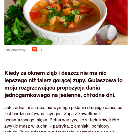
Ola Załęczny
3
Kiedy za oknem ziąb i deszcz nie ma nic
lepszego niż talerz gorącej zupy. Gulaszowa to
moja rozgrzewająca propozycja dania
jednogarnkowego na jesienne, chłodne dni.
Jak żadna inna zupa, nie wymaga podania drugiego dania, bo
jest bardzo pożywna i sycąca. Zupa z kawałkami
podsmażonego mięsa. Pełna warzyw, ze składników, które
zwykle masz w kuchni – papryka, ziemniaki, pomidory,
cebula. Zupę gulaszową z łatwością urozmaicisz o swoje