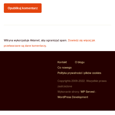
Witryna wykorzystuje Akismet, aby ograniczyć spam.
Dowiedz się więcej jak
przetwarzane są dane komentarzy
.
Kontakt
O blogu
Co nowego
Polityka prywatności i plików cookies
Copyrights 2009-2022. Wszystkie prawa
zastrzeżone
Wykonanie strony:
WP Served -
WordPress Development