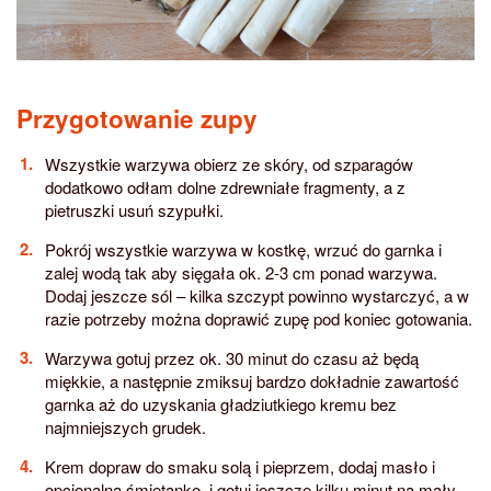
Przygotowanie zupy
Wszystkie warzywa obierz ze skóry, od szparagów
dodatkowo odłam dolne zdrewniałe fragmenty, a z
pietruszki usuń szypułki.
Pokrój wszystkie warzywa w kostkę, wrzuć do garnka i
zalej wodą tak aby sięgała ok. 2-3 cm ponad warzywa.
Dodaj jeszcze sól – kilka szczypt powinno wystarczyć, a w
razie potrzeby można doprawić zupę pod koniec gotowania.
Warzywa gotuj przez ok. 30 minut do czasu aż będą
miękkie, a następnie zmiksuj bardzo dokładnie zawartość
garnka aż do uzyskania gładziutkiego kremu bez
najmniejszych grudek.
Krem dopraw do smaku solą i pieprzem, dodaj masło i
opcjonalną śmietankę, i gotuj jeszcze kilku minut na mały