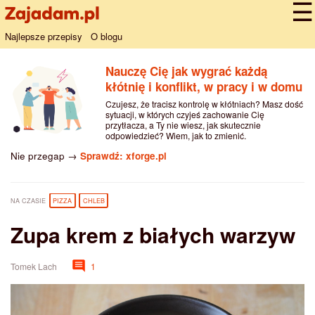
Najlepsze przepisy
O blogu
Nauczę Cię jak wygrać każdą
kłótnię i konflikt, w pracy i w domu
Czujesz, że tracisz kontrolę w kłótniach? Masz dość
sytuacji, w których czyjeś zachowanie Cię
przytłacza, a Ty nie wiesz, jak skutecznie
odpowiedzieć? Wiem, jak to zmienić.
Nie przegap →
Sprawdź: xforge.pl
NA CZASIE
PIZZA
CHLEB
Zupa krem z białych warzyw
Tomek Lach
1