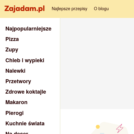
Najlepsze przepisy
O blogu
Najpopularniejsze
Pizza
Zupy
Chleb i wypieki
Nalewki
Przetwory
Zdrowe koktajle
Makaron
Pierogi
Kuchnie świata
Na deser