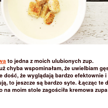
owa
to jedna z moich ulubionych zup.
już chyba wspominałam, że uwielbiam gę
e dość, że wyglądają bardzo efektownie i
ją, to jeszcze są bardzo syte. Łącząc te 
o na moim stole zagościła kremowa zupa