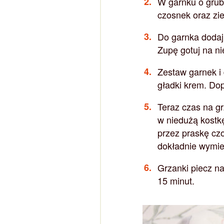
W garnku o grubs
czosnek oraz zi
Do garnka dodaj 
Zupę gotuj na n
Zestaw garnek i
gładki krem. Do
Teraz czas na gr
w niedużą kostkę
przez praskę cz
dokładnie wymie
Grzanki piecz n
15 minut.