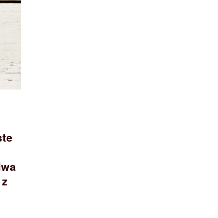
ste
dwa
 z