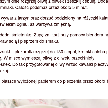
zym dnie rozgrzej oliwę z oliwek i zeszklij cebulę. Doda
emniaki. Całość podsmaż przez około 5 minut.
wywar z jarzyn oraz dorzuć podzielony na różyczki kalaf
iewielkim ogniu, aż warzywa zmiękną.
 dodaj śmietankę. Zupę zmiksuj przy pomocy blendera n
praw solą i pieprzem do smaku.
zanki – piekarnik rozgrzej do 180 stopni, kromki chleba 
. W misce wymieszaj oliwę z oliwek, przeciśnięty
osnek. Do tak przygotowanej oliwy wrzuć kawałki pieczy
szaj.
a blaszce wyłożonej papierem do pieczenia przez około 