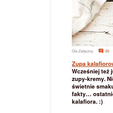
Ola Załęczny
35
Zupa kalafior
Wcześniej też 
zupy-kremy. Ni
świetnie smaku
fakty… ostatni
kalafiora. :)