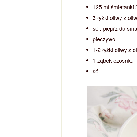
125 ml śmietanki
3 łyżki oliwy z oli
sól, pieprz do sm
pieczywo
1-2 łyżki oliwy z o
1 ząbek czosnku
sól