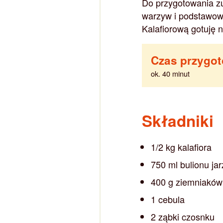
Do przygotowania zup
warzyw i podstawowe
Kalafiorową gotuję
Czas przygo
ok. 40 minut
Składniki
1/2 kg kalafiora
750 ml bulionu j
400 g ziemniaków
1 cebula
2 ząbki czosnku