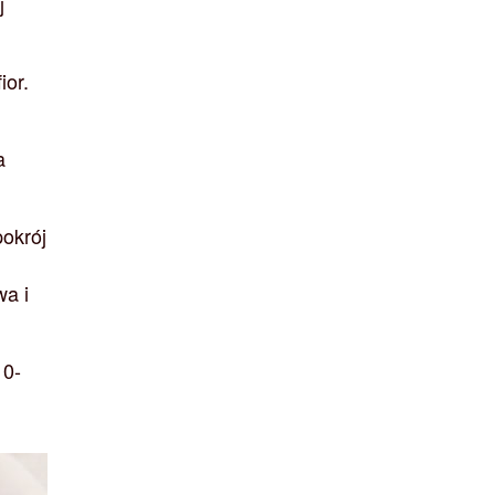
j
ior.
a
pokrój
wa i
10-