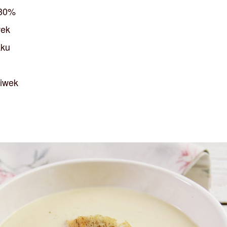
 30%
wek
aku
liwek