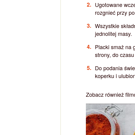
Ugotowane wcześ
rozgnieć przy p
Wszystkie składn
jednolitej masy.
Placki smaż na g
strony, do czasu
Do podania świe
koperku i ulubio
Zobacz również film