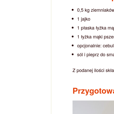
0,5 kg ziemniakó
1 jajko
1 płaska łyżka mą
1 łyżka mąki psze
opcjonalnie: cebu
sól i pieprz do sm
Z podanej ilości skł
Przygotow