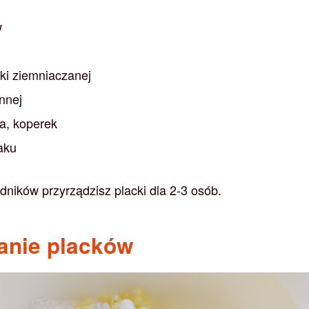
w
ki ziemniaczanej
nnej
la, koperek
aku
adników przyrządzisz placki dla 2-3 osób.
anie placków