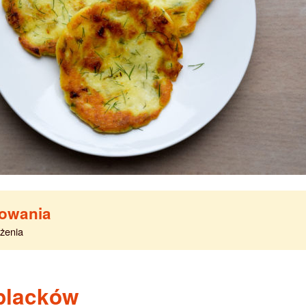
towania
żenia
 placków