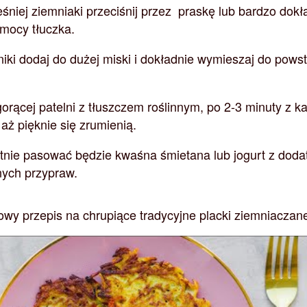
niej ziemniaki przeciśnij przez praskę lub bardzo dokł
omocy tłuczka.
iki dodaj do dużej miski i dokładnie wymieszaj do pows
orącej patelni z tłuszczem roślinnym, po 2-3 minuty z k
 aż pięknie się zrumienią.
tnie pasować będzie kwaśna śmietana lub jogurt z doda
nych przypraw.
owy przepis na chrupiące tradycyjne placki ziemniaczan