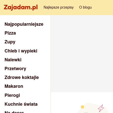
Najlepsze przepisy
O blogu
Najpopularniejsze
Pizza
Zupy
Chleb i wypieki
Nalewki
Przetwory
Zdrowe koktajle
Makaron
Pierogi
Kuchnie świata
Na deser