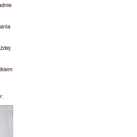
adnie
tania
ażdej
tkiem
e: