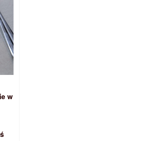
ie w
oś