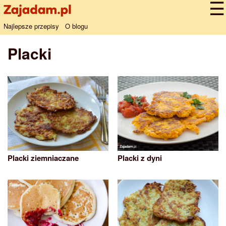
Najlepsze przepisy
O blogu
Placki
Placki ziemniaczane
Placki z dyni