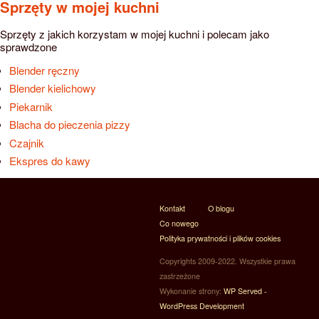
Sprzęty w mojej kuchni
Sprzęty z jakich korzystam w mojej kuchni i polecam jako
sprawdzone
Blender ręczny
Blender kielichowy
Piekarnik
Blacha do pieczenia pizzy
Czajnik
Ekspres do kawy
Kontakt
O blogu
Co nowego
Polityka prywatności i plików cookies
Copyrights 2009-2022. Wszystkie prawa
zastrzeżone
Wykonanie strony:
WP Served -
WordPress Development